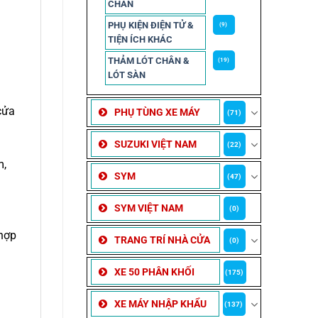
CHẮN
PHỤ KIỆN ĐIỆN TỬ &
(9)
TIỆN ÍCH KHÁC
THẢM LÓT CHÂN &
(19)
LÓT SÀN
cửa
PHỤ TÙNG XE MÁY
(71)
SUZUKI VIỆT NAM
(22)
m,
SYM
(47)
SYM VIỆT NAM
(0)
hợp
TRANG TRÍ NHÀ CỬA
(0)
XE 50 PHÂN KHỐI
(175)
XE MÁY NHẬP KHẨU
(137)