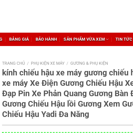
G
BẢNG GIÁ
BẢO HÀNH
SẢN PHẨM VỪA XEM
TIN TỨC
TRANG CHỦ
/
PHỤ KIỆN XE MÁY
/
GƯƠNG & PHỤ KIỆN
kính chiếu hậu xe máy gương chiếu 
xe máy Xe Điện Gương Chiếu Hậu X
Đạp Pin Xe Phản Quang Gương Bàn 
Gương Chiếu Hậu lồi Gương Xem G
Chiếu Hậu Yadi Đa Năng