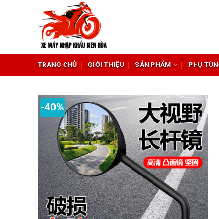
Chuyển
đến
nội
dung
TRANG CHỦ
GIỚI THIỆU
SẢN PHẨM
PHỤ TÙN
-40%