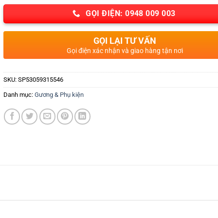
GỌI ĐIỆN: 0948 009 003
GỌI LẠI TƯ VẤN
Gọi điện xác nhận và giao hàng tận nơi
SKU:
SP53059315546
Danh mục:
Gương & Phụ kiện