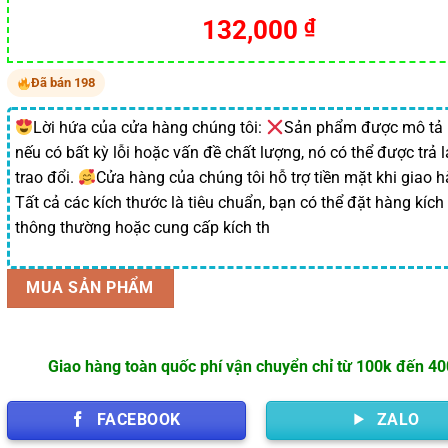
Giá
Giá
132,000
₫
gốc
hiện
là:
tại
Đã bán 198
218,900 ₫.
là:
132,000 ₫.
Lời hứa của cửa hàng chúng tôi:
Sản phẩm được mô tả
nếu có bất kỳ lỗi hoặc vấn đề chất lượng, nó có thể được trả l
trao đổi.
Cửa hàng của chúng tôi hỗ trợ tiền mặt khi giao 
Tất cả các kích thước là tiêu chuẩn, bạn có thể đặt hàng kích
thông thường hoặc cung cấp kích th
MUA SẢN PHẨM
Giao hàng toàn quốc phí vận chuyển chỉ từ 100k đến 4
FACEBOOK
ZALO