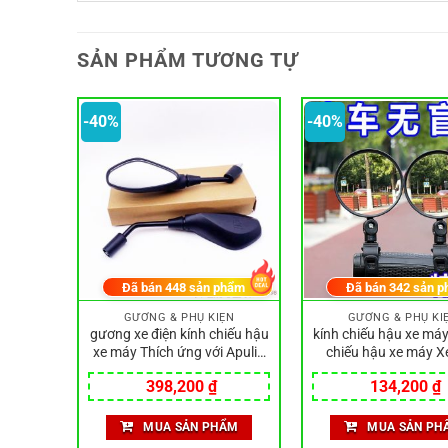
SẢN PHẨM TƯƠNG TỰ
-40%
-40%
phẩm
Đã bán
448
sản phẩm
Đã bán
342
sản p
ỆN
GƯƠNG & PHỤ KIỆN
GƯƠNG & PHỤ KI
u xoay
gương xe điện kính chiếu hậu
kính chiếu hậu xe má
đủ tiêu
xe máy Thích ứng với Apulia
chiếu hậu xe máy X
VESPA SR150 MAX250
Điện Gương Chiếu 
Giá
Giá
Giá
398,200
₫
134,200
₫
gương chiếu hậu APR250T-V
Đạp Gương Chiếu Hậu
gốc
hiện
gốc
h
gương chiếu hậu gương
Đạp lồi Gương Xe Đạ
là:
tại
là:
t
iá
chiếu hậu
Phản Quang Xe Đạp 
MUA SẢN PHẨM
MUA SẢN PH
663,300 ₫.
là:
223,300 ₫.
l
iện
Gương Chiếu H
398,200 ₫.
1