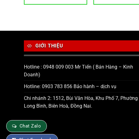
i
ẨM
:
9,000 ₫.
GIỚI THIỆU
Hotline : 0948 009 003 Mr Tiến ( Bán Hàng – Kinh
Doanh)
Hotline: 0903 783 856 Bảo hành – dịch vụ
Chi nhánh 2: 1512, Bùi Văn Hòa, Khu Phố 7, Phường
Long Bình, Biên Hoà, Đồng Nai.
Chat Zalo