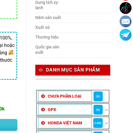
Dung tích xy-
lanh
Năm sản xuất
Xuất xứ
Thương hiệu
 100%,
ại hoặc
Quốc gia sản
xuất
hàng
 thước
DANH MỤC SẢN PHẨM
CHƯA PHẦN LOẠI
(0)
00k
GPX
(8)
HONDA VIỆT NAM
(149)