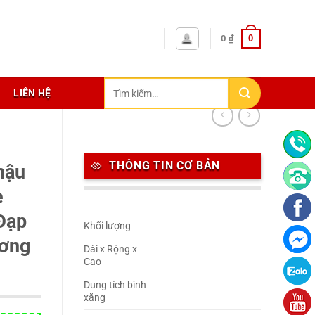
0
0
₫
Tìm
LIÊN HỆ
kiếm:
THÔNG TIN CƠ BẢN
hậu
e
Đạp
Khối lượng
ương
Dài x Rộng x
Cao
Dung tích bình
xăng