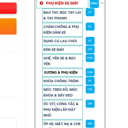
PHỤ KIỆN XE MÁY
(403)
BAO TAY, BỌC TAY LÁI
(7)
& TAY PHANH
CHÂN CHỐNG & PHỤ
(5)
KIỆN GẦM XE
DỤNG CỤ LAU CHÙI
(2)
ĐÈN XE MÁY
(22)
GHẾ, YÊN XE & BỌC
(104)
YÊN
GƯƠNG & PHỤ KIỆN
(146)
KHÓA CHỐNG TRỘM
(4)
MÓC TREO ĐỒ, MÓC
(16)
KHÓA & DÂY ĐEO
ỐC VÍT, CÔNG TẮC &
(30)
PHỤ KIỆN LẮP ĐẶT
NHỎ
ỐP XE, MẶT NẠ & CHE
(39)