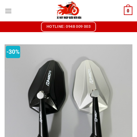
Chuyển
0
đến
nội
dung
HOTLINE: 0948 009 003
-30%