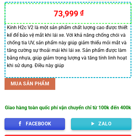
5.00
30
trên 5
dựa trên
Giá
Giá
73,999
₫
đánh giá
gốc
hiện
là:
tại
Kính H2c V2 là một sản phẩm chất lượng cao được thiết
kế để bảo vệ mắt khi lái xe. Với khả năng chống chói và
105,000 ₫.
là:
chống tia UV, sản phẩm này giúp giảm thiểu mỏi mắt và
73,999 ₫.
tăng cường sự thoải mái khi lái xe. Sản phẩm được làm
bằng nhựa, giúp giảm trọng lượng và tăng tính linh hoạt
khi sử dụng. Điều này giúp
MUA SẢN PHẨM
Giao hàng toàn quốc phí vận chuyển chỉ từ 100k đến 400k
FACEBOOK
ZALO