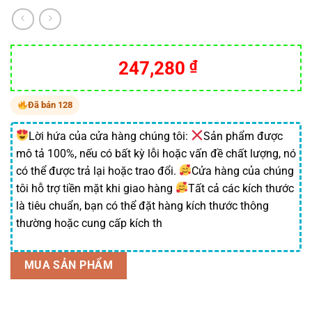
Giá
Giá
247,280
₫
gốc
hiện
là:
tại
Đã bán 128
309,100 ₫.
là:
247,280 ₫.
Lời hứa của cửa hàng chúng tôi:
Sản phẩm được
mô tả 100%, nếu có bất kỳ lỗi hoặc vấn đề chất lượng, nó
có thể được trả lại hoặc trao đổi.
Cửa hàng của chúng
tôi hỗ trợ tiền mặt khi giao hàng
Tất cả các kích thước
là tiêu chuẩn, bạn có thể đặt hàng kích thước thông
thường hoặc cung cấp kích th
MUA SẢN PHẨM