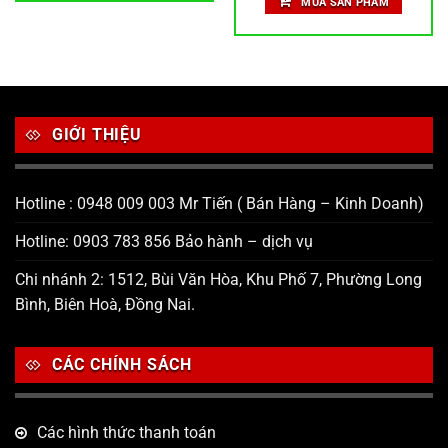
MUA SẢN PHẨM
170,000 ₫.
là:
.
148,519 ₫.
GIỚI THIỆU
Hotline : 0948 009 003 Mr Tiến ( Bán Hàng – Kinh Doanh)
Hotline: 0903 783 856 Bảo hành – dịch vụ
Chi nhánh 2: 1512, Bùi Văn Hòa, Khu Phố 7, Phường Long
Bình, Biên Hoà, Đồng Nai.
CÁC CHÍNH SÁCH
Các hình thức thanh toán