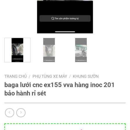
TRANG CHỦ
/
PHỤ TÙNG XE MÁY
/
KHUNG SƯỜN
baga lưới cnc ex155 vva hàng inoc 201
bảo hành rỉ sét