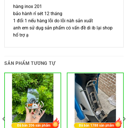
hàng inox 201
bảo hành rỉ sét 12 tháng
1 đổi 1 nếu hàng lỗi do lỗi nàh sản xuất
anh em sử dụg sản phẩm có vấn đề dì ib lại shop
hổ trợ ạ
SẢN PHẨM TƯƠNG TỰ
Đã bán
206
sản phẩm
Đã bán
1788
sản phẩm