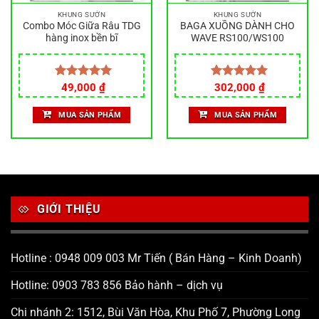
KHUNG SƯỜN
KHUNG SƯỜN
Combo Móc Giữa Râu TDG
BAGA XUỒNG DÀNH CHO
hàng inox bền bĩ
WAVE RS100/WS100
Được xếp
49,000
₫
Được xếp
302,000
₫
hạng
5.00
hạng
5.00
5 sao
5 sao
MUA SẢN PHẨM
MUA SẢN PHẨM
GIỚI THIỆU
Hotline : 0948 009 003 Mr Tiến ( Bán Hàng – Kinh Doanh)
Hotline: 0903 783 856 Bảo hành – dịch vụ
Chi nhánh 2: 1512, Bùi Văn Hòa, Khu Phố 7, Phường Long