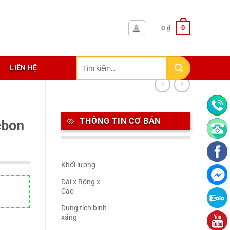
0
0
₫
Tìm
LIÊN HỆ
kiếm:
THÔNG TIN CƠ BẢN
cbon
Khối lượng
Dài x Rộng x
Cao
Dung tích bình
xăng