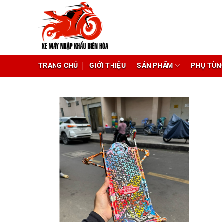
Chuyển
đến
nội
dung
TRANG CHỦ
GIỚI THIỆU
SẢN PHẨM
PHỤ TÙN