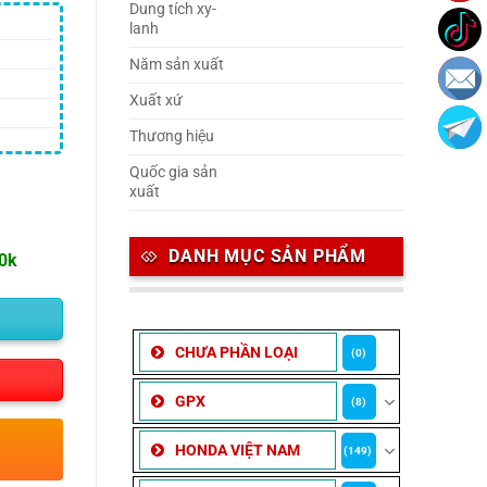
Dung tích xy-
lanh
Năm sản xuất
Xuất xứ
Thương hiệu
Quốc gia sản
xuất
DANH MỤC SẢN PHẨM
00k
CHƯA PHẦN LOẠI
(0)
GPX
(8)
HONDA VIỆT NAM
(149)