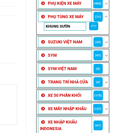
PHỤ KIỆN XE MÁY
(403)
PHỤ TÙNG XE MÁY
(71)
KHUNG SƯỜN
(71)
SUZUKI VIỆT NAM
(22)
SYM
(47)
SYM VIỆT NAM
(0)
TRANG TRÍ NHÀ CỬA
(0)
XE 50 PHÂN KHỐI
(175)
XE MÁY NHẬP KHẨU
(137)
XE NHẬP KHẨU
(61)
INDONESIA