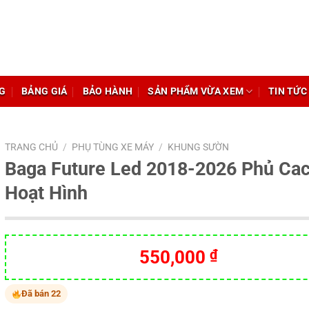
G
BẢNG GIÁ
BẢO HÀNH
SẢN PHẨM VỪA XEM
TIN TỨC
TRANG CHỦ
/
PHỤ TÙNG XE MÁY
/
KHUNG SƯỜN
Baga Future Led 2018-2026 Phủ Ca
Hoạt Hình
550,000
₫
Đã bán 22