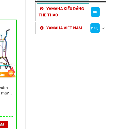
YAMAHA KIỂU DÁNG
(8)
THỂ THAO
YAMAHA VIỆT NAM
(105)
hẩm
 năm
 máy,
áy
iá
iện
i
ẨM
.
: