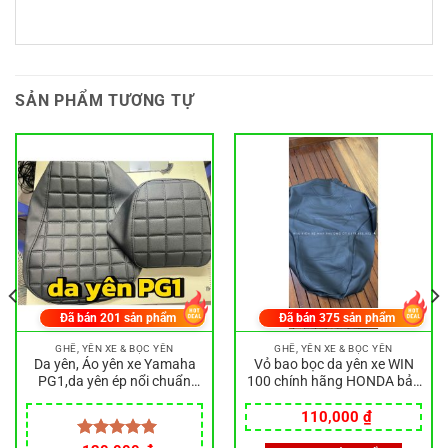
SẢN PHẨM TƯƠNG TỰ
Đã bán
201
sản phẩm
Đã bán
375
sản phẩm
GHẾ, YÊN XE & BỌC YÊN
GHẾ, YÊN XE & BỌC YÊN
Da yên, Áo yên xe Yamaha
Vỏ bao bọc da yên xe WIN
PG1,da yên ép nổi chuẩn
100 chính hãng HONDA bảo
form xe PG1
vệ, trang trí xe máy siêu đẹp
110,000
₫