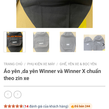
TRANG CHỦ
/
PHỤ KIỆN XE MÁY
/
GHẾ, YÊN XE & BỌC YÊN
Áo yên ,da yên Winner và Winner X chuẩn
theo zin xe
(
14
đánh giá của khách hàng)
Đã bán 244