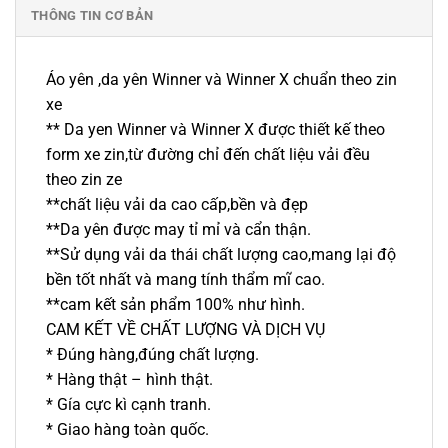
THÔNG TIN CƠ BẢN
Áo yên ,da yên Winner và Winner X chuẩn theo zin
xe
** Da yen Winner và Winner X được thiết kế theo
form xe zin,từ đường chỉ đến chất liệu vải đều
theo zin ze
**chất liệu vải da cao cấp,bền và đẹp
**Da yên được may tỉ mỉ và cẩn thận.
**Sử dụng vải da thái chất lượng cao,mang lại độ
bền tốt nhất và mang tính thẩm mĩ cao.
**cam kết sản phẩm 100% như hình.
CAM KẾT VỀ CHẤT LƯỢNG VÀ DỊCH VỤ
* Đúng hàng,đúng chất lượng.
* Hàng thật – hình thật.
* Gía cực kì cạnh tranh.
* Giao hàng toàn quốc.