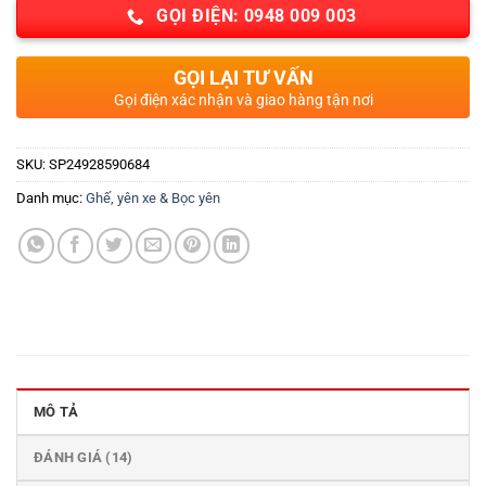
GỌI ĐIỆN: 0948 009 003
GỌI LẠI TƯ VẤN
Gọi điện xác nhận và giao hàng tận nơi
SKU:
SP24928590684
Danh mục:
Ghế, yên xe & Bọc yên
MÔ TẢ
ĐÁNH GIÁ (14)