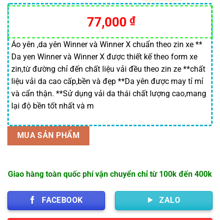
5.00
14
trên 5
dựa trên
77,000
₫
đánh giá
Áo yên ,da yên Winner và Winner X chuẩn theo zin xe **
Da yen Winner và Winner X được thiết kế theo form xe
zin,từ đường chỉ đến chất liệu vải đều theo zin ze **chất
liệu vải da cao cấp,bền và đẹp **Da yên được may tỉ mỉ
và cẩn thận. **Sử dụng vải da thái chất lượng cao,mang
lại độ bền tốt nhất và m
MUA SẢN PHẨM
Giao hàng toàn quốc phí vận chuyển chỉ từ 100k đến 400k
FACEBOOK
ZALO