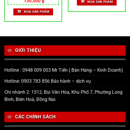
Được xếp
130,000
₫
MUA SẢN PHẨM
hạng
5.00
5 sao
MUA SẢN PHẨM
GIỚI THIỆU
Hotline : 0948 009 003 Mr Tiến ( Bán Hàng – Kinh Doanh)
Hotline: 0903 783 856 Bảo hành – dịch vụ
Chi nhánh 2: 1512, Bùi Văn Hòa, Khu Phố 7, Phường Long
Bình, Biên Hoà, Đồng Nai.
CÁC CHÍNH SÁCH