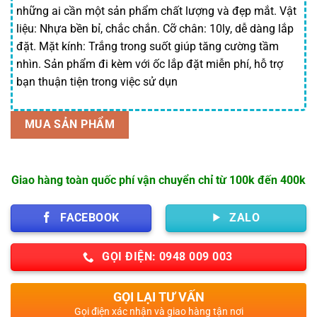
những ai cần một sản phẩm chất lượng và đẹp mắt. Vật
80,000 ₫.
là:
liệu: Nhựa bền bỉ, chắc chắn. Cỡ chân: 10ly, dễ dàng lắp
74,999 ₫.
đặt. Mặt kính: Trắng trong suốt giúp tăng cường tầm
nhìn. Sản phẩm đi kèm với ốc lắp đặt miễn phí, hỗ trợ
bạn thuận tiện trong việc sử dụn
MUA SẢN PHẨM
Giao hàng toàn quốc phí vận chuyển chỉ từ 100k đến 400k
FACEBOOK
ZALO
GỌI ĐIỆN: 0948 009 003
GỌI LẠI TƯ VẤN
Gọi điện xác nhận và giao hàng tận nơi