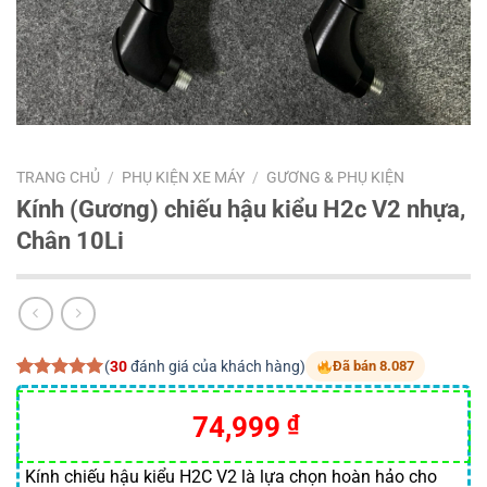
TRANG CHỦ
/
PHỤ KIỆN XE MÁY
/
GƯƠNG & PHỤ KIỆN
Kính (Gương) chiếu hậu kiểu H2c V2 nhựa,
Chân 10Li
(
30
đánh giá của khách hàng)
Đã bán 8.087
5.00
30
trên 5
dựa trên
Giá
Giá
74,999
₫
đánh giá
gốc
hiện
là:
tại
Kính chiếu hậu kiểu H2C V2 là lựa chọn hoàn hảo cho