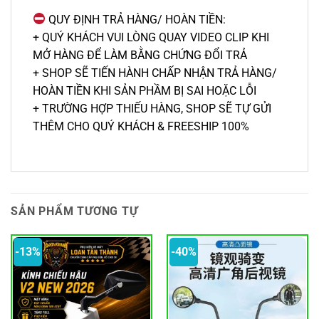
QUY ĐỊNH TRẢ HÀNG/ HOÀN TIỀN:
+ QUÝ KHÁCH VUI LÒNG QUAY VIDEO CLIP KHI
MỞ HÀNG ĐỂ LÀM BẰNG CHỨNG ĐỔI TRẢ
+ SHOP SẼ TIẾN HÀNH CHẤP NHẬN TRẢ HÀNG/
HOÀN TIỀN KHI SẢN PHẦM BỊ SAI HOẶC LỖI
+ TRƯỜNG HỢP THIẾU HÀNG, SHOP SẼ TỰ GỬI
THÊM CHO QUÝ KHÁCH & FREESHIP 100%
SẢN PHẨM TƯƠNG TỰ
-13%
-40%