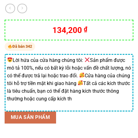
Giá
Giá
134,200
₫
gốc
hiện
là:
tại
Đã bán 342
223,300 ₫.
là:
134,200 ₫.
Lời hứa của cửa hàng chúng tôi:
Sản phẩm được
mô tả 100%, nếu có bất kỳ lỗi hoặc vấn đề chất lượng, nó
có thể được trả lại hoặc trao đổi.
Cửa hàng của chúng
tôi hỗ trợ tiền mặt khi giao hàng
Tất cả các kích thước
là tiêu chuẩn, bạn có thể đặt hàng kích thước thông
thường hoặc cung cấp kích th
MUA SẢN PHẨM