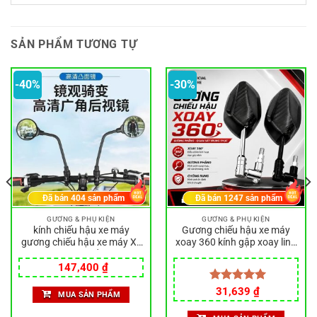
SẢN PHẨM TƯƠNG TỰ
-40%
-30%
Đã bán
404
sản phẩm
Đã bán
1247
sản phẩm
GƯƠNG & PHỤ KIỆN
GƯƠNG & PHỤ KIỆN
kính chiếu hậu xe máy
Gương chiếu hậu xe máy
gương chiếu hậu xe máy Xe
xoay 360 kính gập xoay linh
Điện Gương Chiếu Hậu Xe
hoạt cho xe AB Sirius Dream
Giá
Giá
Đạp Leo Núi Xe Đạp Gương
Wave Vario ren 8-10mm
147,400
₫
gốc
hiện
Chiếu Hậu Đa Năng Phản
là:
tại
Giá
Giá
Quang Pin Ô Tô Gương
Được xếp
31,639
₫
MUA SẢN PHẨM
244,200 ₫.
là:
gốc
hiện
hạng
5.00
Chiếu Hậu Ngược Gương
147,400 ₫.
là:
tại
5 sao
Chiếu Hậu