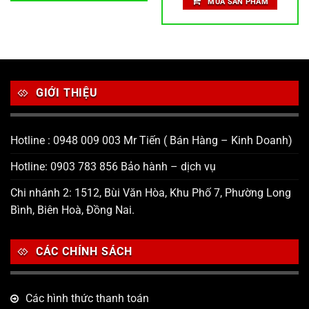
MUA SẢN PHẨM
45,000 ₫.
là:
.
31,639 ₫.
GIỚI THIỆU
Hotline : 0948 009 003 Mr Tiến ( Bán Hàng – Kinh Doanh)
Hotline: 0903 783 856 Bảo hành – dịch vụ
Chi nhánh 2: 1512, Bùi Văn Hòa, Khu Phố 7, Phường Long
Bình, Biên Hoà, Đồng Nai.
CÁC CHÍNH SÁCH
Các hình thức thanh toán