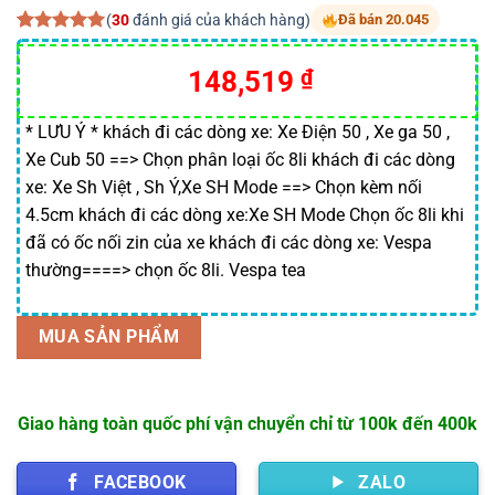
(
30
đánh giá của khách hàng)
Đã bán 20.045
5.00
30
trên 5
dựa trên
Giá
Giá
148,519
₫
đánh giá
gốc
hiện
là:
tại
* LƯU Ý * khách đi các dòng xe: Xe Điện 50 , Xe ga 50 ,
Xe Cub 50 ==> Chọn phân loại ốc 8li khách đi các dòng
170,000 ₫.
là:
xe: Xe Sh Việt , Sh Ý,Xe SH Mode ==> Chọn kèm nối
148,519 ₫.
4.5cm khách đi các dòng xe:Xe SH Mode Chọn ốc 8li khi
đã có ốc nối zin của xe khách đi các dòng xe: Vespa
thường====> chọn ốc 8li. Vespa tea
MUA SẢN PHẨM
Giao hàng toàn quốc phí vận chuyển chỉ từ 100k đến 400k
FACEBOOK
ZALO