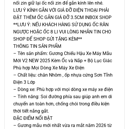
nối zin giữ lại ốc nối zin để gắn kính lên nhé.
LƯU Ý KÍNH GẮN VỚI GIÁ ĐỠ ĐIỆN THOẠI PHẢI
ĐẶT THÊM ỐC GẮN GIÁ ĐỠ 3.5CM INBOX SHOP
**LƯU Ý: NẾU KHÁCH HÀNG SỬ DỤNG ỐC RĂN
NGƯỢC HOẶC ỐC 8 LI VUI LÒNG NHẮN TIN CHO
SHOP ĐỂ SHOP GỬI TẶNG KÈM**
THÔNG TIN SẢN PHẨM
– Tên sản phẩm: Gương Chiếu Hậu Xe Máy Mẫu
Mới V2 NEW 2025 Kèm Ốc và Nắp + Bộ Lục Giác
Phù hợp Mọi Dòng Xe Máy Xe Điện
– Chất liệu: chân Nhôm , ốp nhựa cứng Sơn Tĩnh
Điện 3 Lớp
– Dòng xe: Phù hợp với mọi dòng xe máy xe điện
– Tính năng: Soi đường phía sau giúp anh em di
chuyển an toàn hơn, chống chói trong điều kiện
thời tiết nắng gắt.
ĐẶC ĐIỂM NỔI BẬT
– Gương mẫu mới nhất vừa ra mắt năm 2026 từ