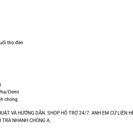
g
uổi thọ đèn
)
/Pha/Demi
nh chóng
UẬT VÀ HƯỚNG DẪN. SHOP HỖ TRỢ 24/7. ANH EM CỨ LIÊN H
I TRẢ NHANH CHÓNG Ạ.