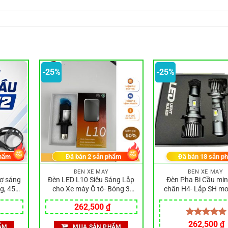
-25%
-25%
hẩm
Đã bán
2
sản phẩm
Đã bán
18
sản p
ĐÈN XE MÁY
ĐÈN XE MÁY
rợ sáng
Đèn LED L10 Siêu Sáng Lắp
Đèn Pha Bi Cầu min
ng, 45W
cho Xe máy Ô tô- Bóng 3
chân H4- Lắp SH m
68
màu Vàng-Trắng-Trắng ấm-
Nhập Vision Ô Tô 
iá
Giá
Giá
262,500
₫
Phá sương mù
iện
gốc
hiện
i
là:
tại
Giá
Được xếp
262,500
₫
ẨM
MUA SẢN PHẨM