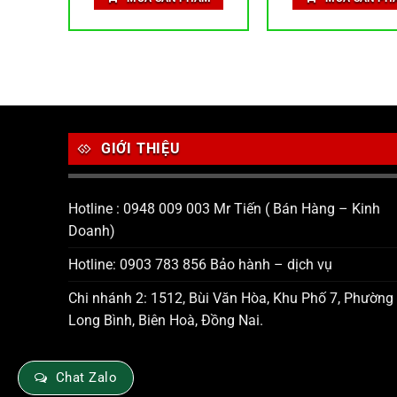
.
:
65,000 ₫.
là:
103,000 ₫
là
0,000 ₫.
48,750 ₫.
7
GIỚI THIỆU
Hotline : 0948 009 003 Mr Tiến ( Bán Hàng – Kinh
Doanh)
Hotline: 0903 783 856 Bảo hành – dịch vụ
Chi nhánh 2: 1512, Bùi Văn Hòa, Khu Phố 7, Phường
Long Bình, Biên Hoà, Đồng Nai.
Chat Zalo