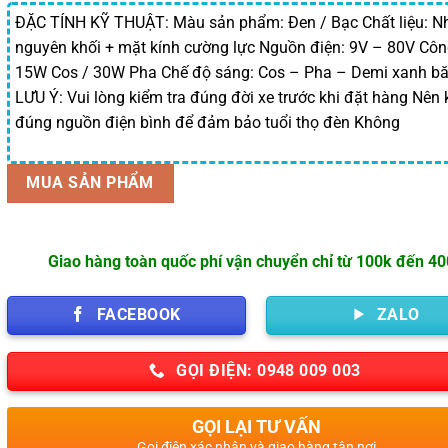
1,200,000 ₫.
là:
1,140,000 
ĐẶC TÍNH KỸ THUẬT: Màu sản phẩm: Đen / Bạc Chất liệu: 
nguyên khối + mặt kính cường lực Nguồn điện: 9V – 80V Côn
15W Cos / 30W Pha Chế độ sáng: Cos – Pha – Demi xanh b
LƯU Ý: Vui lòng kiểm tra đúng đời xe trước khi đặt hàng Nên 
đúng nguồn điện bình để đảm bảo tuổi thọ đèn Không
MUA SẢN PHẨM
Giao hàng toàn quốc phí vận chuyển chỉ từ 100k đến 4
FACEBOOK
ZALO
GỌI ĐIỆN: 0948 009 003
GỌI LẠI TƯ VẤN
Gọi điện xác nhận và giao hàng tận nơi