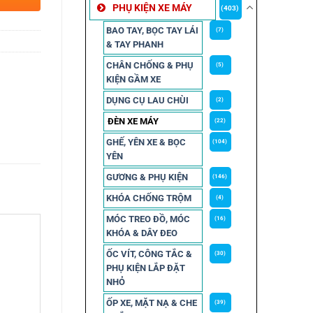
PHỤ KIỆN XE MÁY
(403)
BAO TAY, BỌC TAY LÁI
(7)
& TAY PHANH
CHÂN CHỐNG & PHỤ
(5)
KIỆN GẦM XE
DỤNG CỤ LAU CHÙI
(2)
ĐÈN XE MÁY
(22)
GHẾ, YÊN XE & BỌC
(104)
YÊN
GƯƠNG & PHỤ KIỆN
(146)
KHÓA CHỐNG TRỘM
(4)
MÓC TREO ĐỒ, MÓC
(16)
KHÓA & DÂY ĐEO
ỐC VÍT, CÔNG TẮC &
(30)
PHỤ KIỆN LẮP ĐẶT
NHỎ
ỐP XE, MẶT NẠ & CHE
(39)