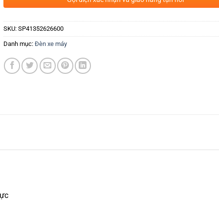
SKU:
SP41352626600
Danh mục:
Đèn xe máy
lực