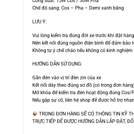
Công suất: 15W Cos / 30W Pha
Chế độ sáng: Cos – Pha – Demi xanh băng
LƯU Ý:
Vui lòng kiểm tra đúng đời xe trước khi đặt hàn
Nên kết nối đúng nguồn điện bình để đảm bảo t
Không tự ý chế cháo nếu không có kinh nghiệm
HƯỚNG DẪN SỬ DỤNG:
Gắn đèn vào vị trí đèn zin của xe
Kết nối dây theo đúng sơ đồ (có trong đơn hàng
Mở khóa để kiểm tra đèn hoạt động đúng Cos
Nếu gặp sự cố, liên hệ shop để được hỗ trợ nha
TRONG ĐƠN HÀNG SẼ CÓ THÔNG TIN KỸ TH
TRỰC TIẾP ĐỂ ĐƯỢC HƯỚNG DẪN LẮP ĐẶT, ĐỔ