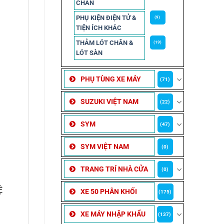
CHẮN
PHỤ KIỆN ĐIỆN TỬ &
(9)
TIỆN ÍCH KHÁC
THẢM LÓT CHÂN &
(19)
LÓT SÀN
PHỤ TÙNG XE MÁY
(71)
SUZUKI VIỆT NAM
(22)
SYM
(47)
SYM VIỆT NAM
(0)
TRANG TRÍ NHÀ CỬA
(0)
Ệ
XE 50 PHÂN KHỐI
(175)
XE MÁY NHẬP KHẨU
(137)