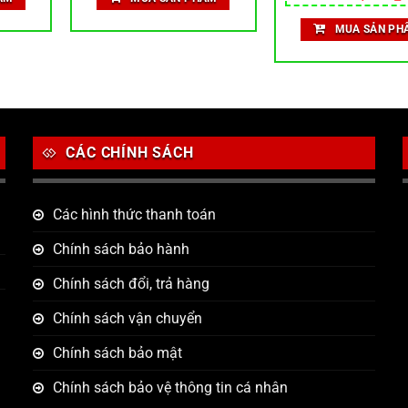
.
:
350,000 ₫.
là:
gốc
hạng
5.00
2,100 ₫.
262,500 ₫.
là:
t
5 sao
MUA SẢN PH
350,000 ₫.
l
CÁC CHÍNH SÁCH
Các hình thức thanh toán
Chính sách bảo hành
Chính sách đổi, trả hàng
Chính sách vận chuyển
Chính sách bảo mật
Chính sách bảo vệ thông tin cá nhân