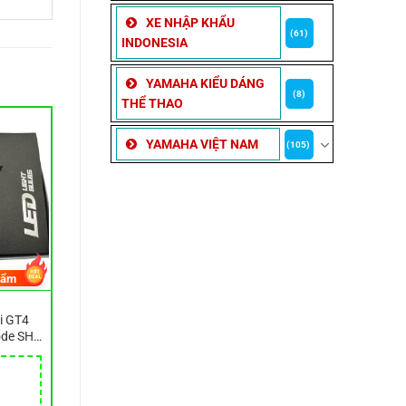
XE NHẬP KHẨU
(61)
INDONESIA
YAMAHA KIỂU DÁNG
(8)
THỂ THAO
YAMAHA VIỆT NAM
(105)
hẩm
i GT4
ode SH
M3MINI
Giá