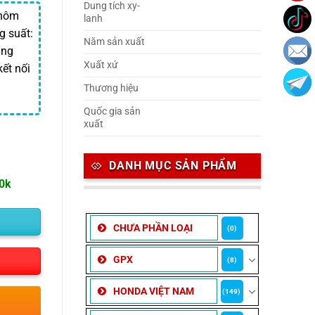
Dung tích xy-
₫.
Nhôm
lanh
g suất:
Năm sản xuất
ăng
Xuất xứ
kết nối
Thương hiệu
Quốc gia sản
xuất
DANH MỤC SẢN PHẨM
00k
CHƯA PHẦN LOẠI
(0)
GPX
(8)
HONDA VIỆT NAM
(149)