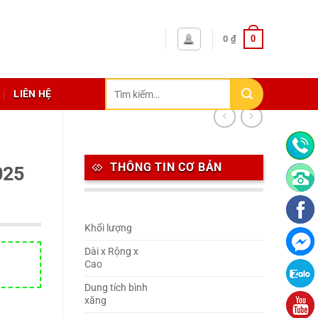
0
0
₫
Tìm
LIÊN HỆ
kiếm:
THÔNG TIN CƠ BẢN
025
Khối lượng
Dài x Rộng x
Cao
Dung tích bình
xăng