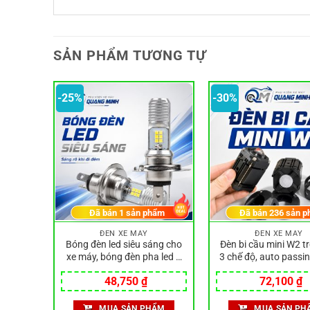
SẢN PHẨM TƯƠNG TỰ
-25%
-30%
hẩm
Đã bán
1
sản phẩm
Đã bán
236
sản p
ĐÈN XE MÁY
ĐÈN XE MÁY
y 12 led
Bóng đèn led siêu sáng cho
Đèn bi cầu mini W2 t
ếu xa
xe máy, bóng đèn pha led 2
3 chế độ, auto passi
p
chân 3 chân Dream, ánh
chống nước IP
iá
Giá
Giá
Giá
G
48,750
₫
72,100
₫
sáng mạnh
iện
gốc
hiện
gốc
h
i
là:
tại
là:
tạ
ẨM
MUA SẢN PHẨM
MUA SẢN PH