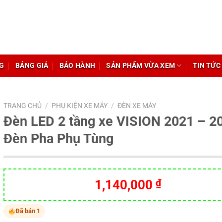
G
BẢNG GIÁ
BẢO HÀNH
SẢN PHẨM VỪA XEM
TIN TỨC
TRANG CHỦ
/
PHỤ KIỆN XE MÁY
/
ĐÈN XE MÁY
Đèn LED 2 tầng xe VISION 2021 – 2
Đèn Pha Phụ Tùng
Giá
Giá
1,140,000
₫
gốc
hiện
là:
tại
Đã bán 1