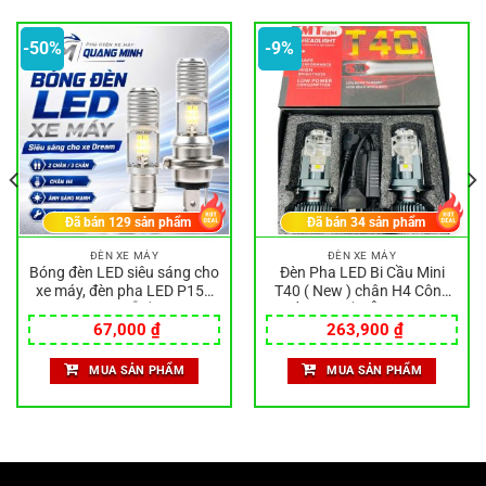
-50%
-9%
Đã bán
129
sản phẩm
Đã bán
34
sản phẩm
ĐÈN XE MÁY
ĐÈN XE MÁY
Bóng đèn LED siêu sáng cho
Đèn Pha LED Bi Cầu Mini
xe máy, đèn pha LED P15D
T40 ( New ) chân H4 Công
12V-30V dễ lắp đặt
Xuất 60w Lắp Ô tô, Xe Máy
Giá
Giá
Giá
Giá
67,000
₫
263,900
₫
gốc
hiện
gốc
hiện
là:
tại
là:
tại
MUA SẢN PHẨM
MUA SẢN PHẨM
134,000 ₫.
là:
290,000 ₫.
là:
67,000 ₫.
263,900 ₫.