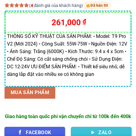
(
4
đánh giá của khách hàng)
Đã bán 50
5.00
4
trên 5
dựa trên
Giá
Giá
261,000
₫
đánh giá
gốc
hiện
là:
tại
THÔNG SỐ KỸ THUẬT CỦA SẢN PHẨM: • Model: T9 Pro
V2 (Mới 2024) • Công Suất: 55W-75W • Nguồn Điện: 12V
290,000 ₫.
là:
• Ánh Sáng: Trắng (6000K) • Kích Thước: 9.4 x 4 x 5cm •
261,000 ₫.
Chế Độ Sáng: Có cắt sáng chống chói • Sử Dụng Điện:
DC 12-24V ƯU ĐIỂM SẢN PHẨM: • Thiết kế siêu nhỏ, dễ
dàng lắp đặt vào nhiều xe có không gian
MUA SẢN PHẨM
Giao hàng toàn quốc phí vận chuyển chỉ từ 100k đến 400k
FACEBOOK
ZALO