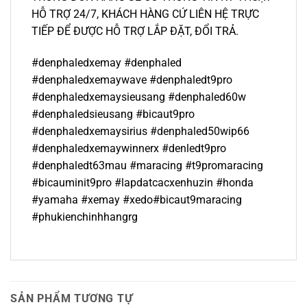
HỖ TRỢ 24/7, KHÁCH HÀNG CỨ LIÊN HỆ TRỰC
TIẾP ĐỂ ĐƯỢC HỖ TRỢ LẮP ĐẶT, ĐỔI TRẢ.
#denphaledxemay #denphaled
#denphaledxemaywave #denphaledt9pro
#denphaledxemaysieusang #denphaled60w
#denphaledsieusang #bicaut9pro
#denphaledxemaysirius #denphaled50wip66
#denphaledxemaywinnerx #denledt9pro
#denphaledt63mau #maracing #t9promaracing
#bicauminit9pro #lapdatcacxenhuzin #honda
#yamaha #xemay #xedo#bicaut9maracing
#phukienchinhhangrg
SẢN PHẨM TƯƠNG TỰ