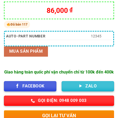
Giá
Giá
86,000
₫
gốc
hiện
là:
tại
Đã bán 117
172,000 ₫.
là:
86,000 ₫.
AUTO-PART NUMBER
12345
MUA SẢN PHẨM
Giao hàng toàn quốc phí vận chuyển chỉ từ 100k đến 400k
FACEBOOK
ZALO
GỌI ĐIỆN: 0948 009 003
GỌI LẠI TƯ VẤN