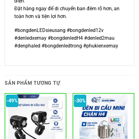
điện.
Đặt hàng ngay để di chuyển ban đêm rõ hơn, an
toàn hơn và tiện lợi hơn.
#bongdenLEDsieusang #bongdenled12v
#denledxemay #bongdenledH4 #denled2mau
#denphaled #bongdenledtrong #phukienxemay
SẢN PHẨM TƯƠNG TỰ
-49%
-30%