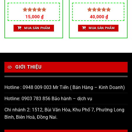
Bay Màu, hàng Inox 304
chất lượng cao, móc treo xe
máy
Được xếp
15,000
₫
Được xếp
40,000
₫
hạng
5.00
hạng
5.00
5 sao
5 sao
MUA SẢN PHẨM
MUA SẢN PHẨM
GIỚI THIỆU
Hotline : 0948 009 003 Mr Tiến ( Bán Hàng – Kinh Doanh)
Hotline: 0903 783 856 Bảo hành – dịch vụ
Chi nhánh 2: 1512, Bùi Văn Hòa, Khu Phố 7, Phường Long
Bình, Biên Hoà, Đồng Nai.