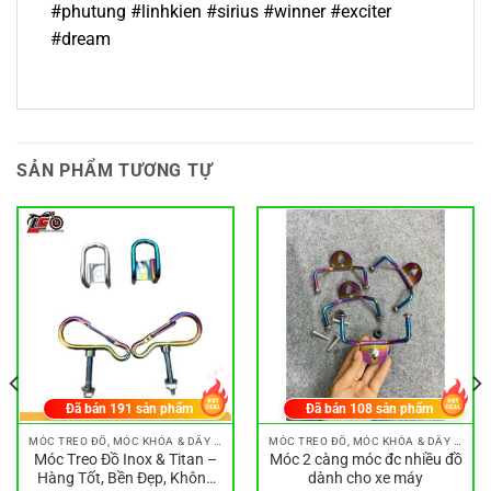
#phutung #linhkien #sirius #winner #exciter
#dream
SẢN PHẨM TƯƠNG TỰ
Đã bán
191
sản phẩm
Đã bán
108
sản phẩm
MÓC TREO ĐỒ, MÓC KHÓA & DÂY ĐEO
MÓC TREO ĐỒ, MÓC KHÓA & DÂY ĐEO
Móc Treo Đồ Inox & Titan –
Móc 2 càng móc đc nhiều đồ
Hàng Tốt, Bền Đẹp, Không
dành cho xe máy