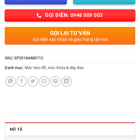
GỌI ĐIỆN: 0948 009 003
GỌI LẠI TƯ VẤN
Gọi điện xác nhận và giao hàng tận nơi
SKU:
SP20184480712
Danh mục:
Móc treo đồ, móc khóa & dây đeo
MÔ TẢ