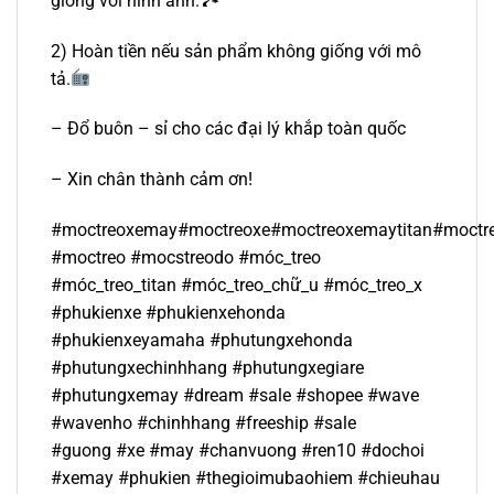
giống với hình ảnh.🏞
2) Hoàn tiền nếu sản phẩm không giống với mô
tả.
– Đổ buôn – sỉ cho các đại lý khắp toàn quốc
– Xin chân thành cảm ơn!
#moctreoxemay#moctreoxe#moctreoxemaytitan#moctr
#moctreo #mocstreodo #móc_treo
#móc_treo_titan #móc_treo_chữ_u #móc_treo_x
#phukienxe #phukienxehonda
#phukienxeyamaha #phutungxehonda
#phutungxechinhhang #phutungxegiare
#phutungxemay #dream #sale #shopee #wave
#wavenho #chinhhang #freeship #sale
#guong #xe #may #chanvuong #ren10 #dochoi
#xemay #phukien #thegioimubaohiem #chieuhau