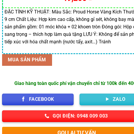
gốc
hiện
là:
tại
ĐẶC TÍNH KỸ THUẬT: Màu Sắc: Proud Horse Vàng Kích Thước
9 cm Chất Liệu: Hợp kim cao cấp, không gỉ sét, không bay m
60,000 ₫.
là:
sản phẩm gồm: 01 móc khóa + 02 khoen tròn Đóng gói: Hộp
49,200 ₫.
sang trọng – thích hợp làm quà tặng LƯU Ý: Không để sản 
tiếp xúc với hóa chất mạnh (nước tẩy, axit…) Tránh
MUA SẢN PHẨM
Giao hàng toàn quốc phí vận chuyển chỉ từ 100k đến 4
FACEBOOK
ZALO
GỌI ĐIỆN: 0948 009 003
GỌI LẠI TƯ VẤN