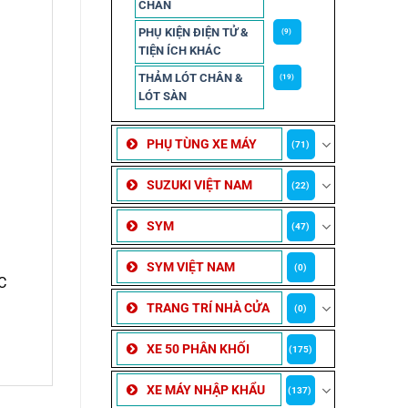
CHẮN
PHỤ KIỆN ĐIỆN TỬ &
(9)
TIỆN ÍCH KHÁC
THẢM LÓT CHÂN &
(19)
LÓT SÀN
PHỤ TÙNG XE MÁY
(71)
SUZUKI VIỆT NAM
(22)
SYM
(47)
SYM VIỆT NAM
(0)
C
TRANG TRÍ NHÀ CỬA
(0)
XE 50 PHÂN KHỐI
(175)
XE MÁY NHẬP KHẨU
(137)