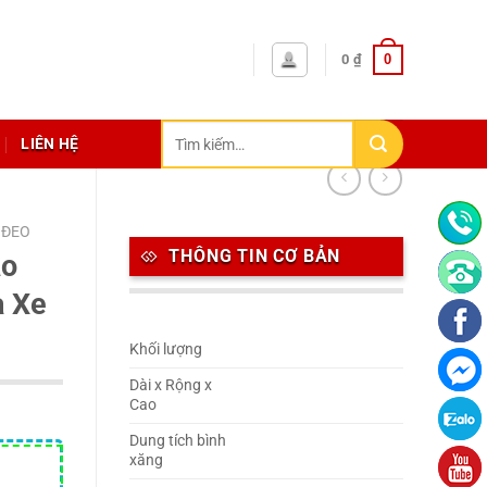
0
0
₫
Tìm
LIÊN HỆ
kiếm:
 ĐEO
THÔNG TIN CƠ BẢN
ao
a Xe
Khối lượng
Dài x Rộng x
Cao
Dung tích bình
xăng