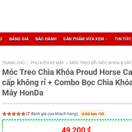
G
BẢNG GIÁ
BẢO HÀNH
SẢN PHẨM VỪA XEM
TIN TỨC
TRANG CHỦ
/
PHỤ KIỆN XE MÁY
/
MÓC TREO ĐỒ, MÓC KHÓA & DÂY
Móc Treo Chìa Khóa Proud Horse C
cấp không rỉ + Combo Bọc Chìa Khó
Máy HonDa
(
7
đánh giá của khách hàng)
Đã bán 155
5.00
7
trên 5
dựa trên
Giá
Giá
49,200
₫
đánh giá