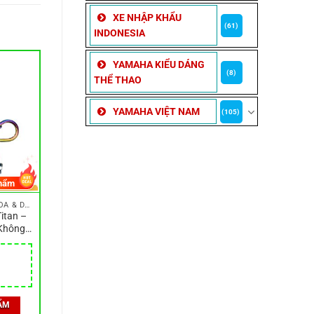
XE NHẬP KHẨU
(61)
INDONESIA
YAMAHA KIỂU DÁNG
(8)
THỂ THAO
YAMAHA VIỆT NAM
(105)
hẩm
MÓC TREO ĐỒ, MÓC KHÓA & DÂY ĐEO
Titan –
 Không
04 chất
 xe máy
ẨM