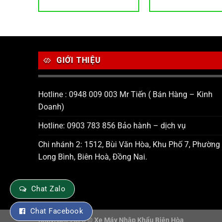
6,824 ₫.
19,750 ₫.
GIỚI THIỆU
Hotline : 0948 009 003 Mr Tiến ( Bán Hàng – Kinh
Doanh)
Hotline: 0903 783 856 Bảo hành – dịch vụ
Chi nhánh 2: 1512, Bùi Văn Hòa, Khu Phố 7, Phường
Long Bình, Biên Hoà, Đồng Nai.
Chat Zalo
Chat Facebook
Copyright 2026 ©
Xe Máy Nhập Khẩu Biên Hòa