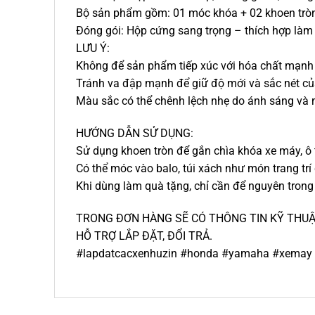
Bộ sản phẩm gồm: 01 móc khóa + 02 khoen trò
Đóng gói: Hộp cứng sang trọng – thích hợp làm
LƯU Ý:
Không để sản phẩm tiếp xúc với hóa chất mạnh (
Tránh va đập mạnh để giữ độ mới và sắc nét c
Màu sắc có thể chênh lệch nhẹ do ánh sáng và m
HƯỚNG DẪN SỬ DỤNG:
Sử dụng khoen tròn để gắn chìa khóa xe máy, ô t
Có thể móc vào balo, túi xách như món trang trí 
Khi dùng làm quà tặng, chỉ cần để nguyên trong
TRONG ĐƠN HÀNG SẼ CÓ THÔNG TIN KỸ THUẬT
HỖ TRỢ LẮP ĐẶT, ĐỔI TRẢ.
#lapdatcacxenhuzin #honda #yamaha #xemay