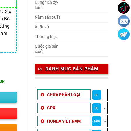
Dung tích xy-
lanh
: 3 x
Năm sản xuất
àu Bộ
 cứng
Xuất xứ
phẩm
Thương hiệu
Quốc gia sản
xuất
DANH MỤC SẢN PHẨM
00k
CHƯA PHẦN LOẠI
(0)
GPX
(8)
HONDA VIỆT NAM
(149)