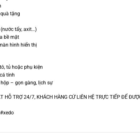
n
 quà tặng
nước tẩy, axit…)
ủa bề mặt
àn hình hiển thị
ô, tủ hoặc phụ kiện
cá tính
 hộp – gọn gàng, lịch sự
 HỖ TRỢ 24/7, KHÁCH HÀNG CỨ LIÊN HỆ TRỰC TIẾP ĐỂ ĐƯỢ
 #xedo