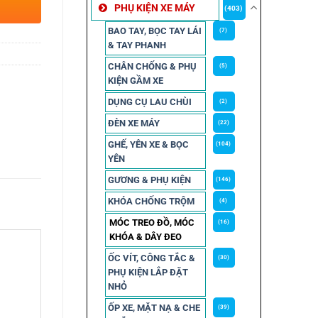
PHỤ KIỆN XE MÁY
(403)
BAO TAY, BỌC TAY LÁI
(7)
& TAY PHANH
CHÂN CHỐNG & PHỤ
(5)
KIỆN GẦM XE
DỤNG CỤ LAU CHÙI
(2)
ĐÈN XE MÁY
(22)
GHẾ, YÊN XE & BỌC
(104)
YÊN
GƯƠNG & PHỤ KIỆN
(146)
KHÓA CHỐNG TRỘM
(4)
MÓC TREO ĐỒ, MÓC
(16)
KHÓA & DÂY ĐEO
ỐC VÍT, CÔNG TẮC &
(30)
PHỤ KIỆN LẮP ĐẶT
NHỎ
ỐP XE, MẶT NẠ & CHE
(39)