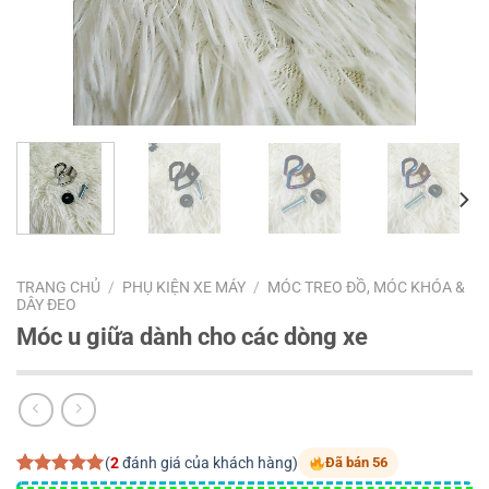
TRANG CHỦ
/
PHỤ KIỆN XE MÁY
/
MÓC TREO ĐỒ, MÓC KHÓA &
DÂY ĐEO
Móc u giữa dành cho các dòng xe
(
2
đánh giá của khách hàng)
Đã bán 56
5.00
2
trên 5