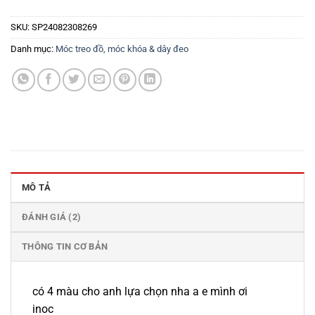
SKU:
SP24082308269
Danh mục:
Móc treo đồ, móc khóa & dây đeo
MÔ TẢ
ĐÁNH GIÁ (2)
THÔNG TIN CƠ BẢN
có 4 màu cho anh lựa chọn nha a e mình ơi
inoc