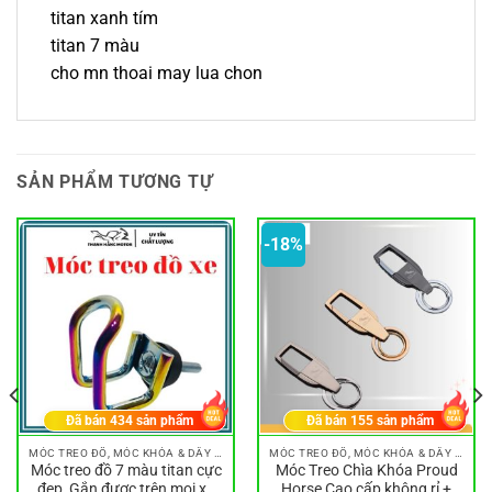
titan xanh tím
titan 7 màu
cho mn thoai may lua chon
SẢN PHẨM TƯƠNG TỰ
-18%
Đã bán
434
sản phẩm
Đã bán
155
sản phẩm
MÓC TREO ĐỒ, MÓC KHÓA & DÂY ĐEO
MÓC TREO ĐỒ, MÓC KHÓA & DÂY ĐEO
Móc treo đồ 7 màu titan cực
Móc Treo Chìa Khóa Proud
đẹp, Gắn được trên mọi xe
Horse Cao cấp không rỉ +