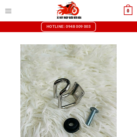
Chuyển
0
đến
nội
dung
HOTLINE: 0948 009 003