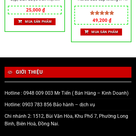
máy
Combo Bọc Chìa Khóa Xe
Máy HonDa
25,000
₫
Giá
Giá
Được xếp
49,200
₫
MUA SẢN PHẨM
gốc
hiện
hạng
5.00
là:
tại
5 sao
MUA SẢN PHẨM
60,000 ₫.
là:
49,200 ₫.
GIỚI THIỆU
Hotline : 0948 009 003 Mr Tiến ( Bán Hàng – Kinh Doanh)
Hotline: 0903 783 856 Bảo hành – dịch vụ
Chi nhánh 2: 1512, Bùi Văn Hòa, Khu Phố 7, Phường Long
Bình, Biên Hoà, Đồng Nai.