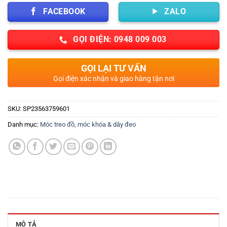
FACEBOOK
ZALO
GỌI ĐIỆN: 0948 009 003
GỌI LẠI TƯ VẤN
Gọi điện xác nhận và giao hàng tận nơi
SKU:
SP23563759601
Danh mục:
Móc treo đồ, móc khóa & dây đeo
MÔ TẢ