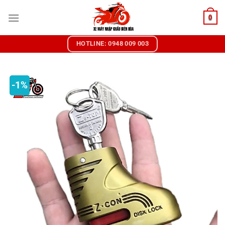
Chuyển
0
đến
nội
dung
HOTLINE: 0948 009 003
-1%