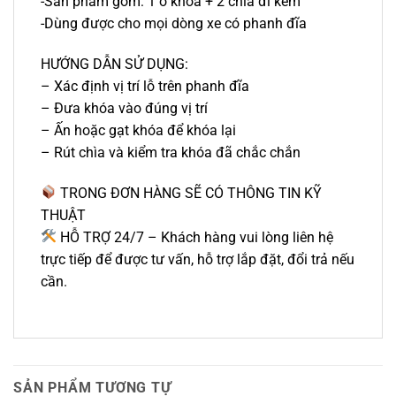
-Sản phẩm gồm: 1 ổ khóa + 2 chìa đi kèm
-Dùng được cho mọi dòng xe có phanh đĩa
HƯỚNG DẪN SỬ DỤNG:
– Xác định vị trí lỗ trên phanh đĩa
– Đưa khóa vào đúng vị trí
– Ấn hoặc gạt khóa để khóa lại
– Rút chìa và kiểm tra khóa đã chắc chắn
TRONG ĐƠN HÀNG SẼ CÓ THÔNG TIN KỸ
THUẬT
HỖ TRỢ 24/7 – Khách hàng vui lòng liên hệ
trực tiếp để được tư vấn, hỗ trợ lắp đặt, đổi trả nếu
cần.
SẢN PHẨM TƯƠNG TỰ