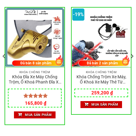
-19%
Đã bán
8
sản phẩm
Đã bán
2
sản phẩm
KHÓA CHỐNG TRỘM
KHÓA CHỐNG TRỘM
Khóa Đĩa Xe Máy Chống
Khóa Chống Trộm Xe Máy,
Trộm, Ổ Khoá Phanh Đĩa Xe
Ổ Khoá Xe Máy Thẻ Từ
Máy (Chính Hãng)
Thông Minh, Khóa Xe Máy
Giá
Giá
Chống Trộm, Khóa Thẻ Từ
259,200
₫
gốc
hiện
Xe Máy
là:
tại
Được xếp
165,800
₫
MUA SẢN PHẨM
320,000 ₫.
là:
hạng
5.00
259,200 ₫.
5 sao
MUA SẢN PHẨM
.