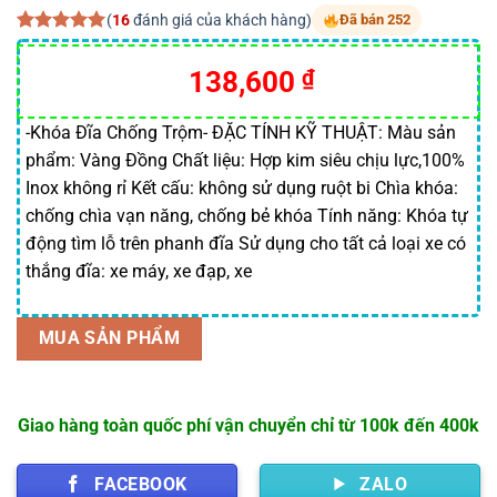
(
16
đánh giá của khách hàng)
Đã bán 252
5.00
16
trên 5
dựa trên
Giá
Giá
138,600
₫
đánh giá
gốc
hiện
là:
tại
-Khóa Đĩa Chống Trộm- ĐẶC TÍNH KỸ THUẬT: Màu sản
phẩm: Vàng Đồng Chất liệu: Hợp kim siêu chịu lực,100%
140,000 ₫.
là:
Inox không rỉ Kết cấu: không sử dụng ruột bi Chìa khóa:
138,600 ₫.
chống chìa vạn năng, chống bẻ khóa Tính năng: Khóa tự
động tìm lỗ trên phanh đĩa Sử dụng cho tất cả loại xe có
thắng đĩa: xe máy, xe đạp, xe
MUA SẢN PHẨM
Giao hàng toàn quốc phí vận chuyển chỉ từ 100k đến 400k
FACEBOOK
ZALO