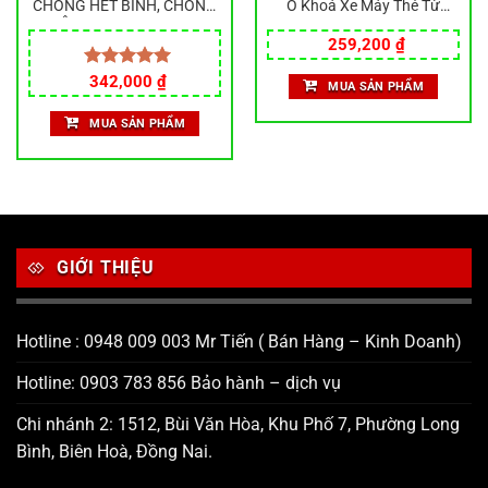
CHỐNG HẾT BÌNH, CHỐNG
Ổ Khoá Xe Máy Thẻ Từ
TRỘM tích hơp Smartkey
Thông Minh, Khóa Xe Máy
Giá
Giá
Cho Các Dòng Xe Máy
Chống Trộm, Khóa Thẻ Từ
259,200
₫
gốc
hiện
Honda, khóa chống trộm
Xe Máy
là:
tại
Giá
Giá
Được xếp
342,000
₫
MUA SẢN PHẨM
320,000 ₫.
là:
gốc
hiện
hạng
5.00
259,200 ₫.
là:
tại
5 sao
MUA SẢN PHẨM
450,000 ₫.
là:
.
342,000 ₫.
GIỚI THIỆU
Hotline : 0948 009 003 Mr Tiến ( Bán Hàng – Kinh Doanh)
Hotline: 0903 783 856 Bảo hành – dịch vụ
Chi nhánh 2: 1512, Bùi Văn Hòa, Khu Phố 7, Phường Long
Bình, Biên Hoà, Đồng Nai.