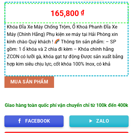
5.00
1
trên 5
dựa trên
165,800
₫
đánh giá
Khóa Đĩa Xe Máy Chống Trộm, Ổ Khoá Phanh Đĩa Xe
Máy (Chính Hãng) Phụ kiện xe máy tại Hải Phòng xin
kính chào Quý khách !
Thông tin sản phẩm: – SP
gồm: 1 ổ khóa và 2 chìa đi kèm – Khóa chính hãng
ZCON có lưỡi gà, khóa gạt tự động Được sản xuất bằng
hợp kim siêu chịu lực, cốt khóa 100% Inox, có khả
MUA SẢN PHẨM
Giao hàng toàn quốc phí vận chuyển chỉ từ 100k đến 400k
FACEBOOK
ZALO