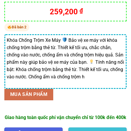
Giá
Giá
259,200
₫
gốc
hiện
là:
tại
Đã bán 2
320,000 ₫.
là:
259,200 ₫.
Khóa Chống Trộm Xe Máy
Bảo vệ xe máy với khóa
chống trộm bằng thẻ từ. Thiết kế tối ưu, chắc chắn,
chống vào nước, chống ẩm và chống trộm hiệu quả. Sản
phẩm này giúp bảo vệ xe máy của bạn.
Tính năng nổi
bật: Khóa chống trộm bằng thẻ từ. Thiết kế tối ưu, chống
vào nước. Chống ẩm và chống trộm h
MUA SẢN PHẨM
Giao hàng toàn quốc phí vận chuyển chỉ từ 100k đến 400k