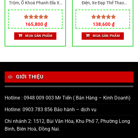
Trộm, Ổ Khoá Phanh Đĩa Xe
Điện, Xe Đạp Thể Thao
Máy (Chính Hãng)
Chống Trộm, Hàng Thép
Cao Cấp Chống Cắt, Khóa
Đĩa Chống Trộm
Giá
Giá
Được xếp
165,800
₫
Được xếp
138,600
₫
gốc
hiện
hạng
5.00
hạng
5.00
là:
tại
5 sao
5 sao
MUA SẢN PHẨM
MUA SẢN PHẨM
140,000 ₫.
là:
.
138,600 ₫.
GIỚI THIỆU
Hotline : 0948 009 003 Mr Tiến ( Bán Hàng – Kinh Doanh)
Hotline: 0903 783 856 Bảo hành – dịch vụ
Chi nhánh 2: 1512, Bùi Văn Hòa, Khu Phố 7, Phường Long
Bình, Biên Hoà, Đồng Nai.