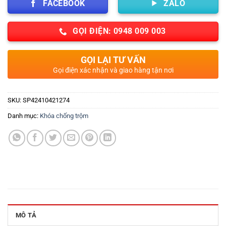
FACEBOOK
ZALO
GỌI ĐIỆN: 0948 009 003
GỌI LẠI TƯ VẤN
Gọi điện xác nhận và giao hàng tận nơi
SKU:
SP42410421274
Danh mục:
Khóa chống trộm
MÔ TẢ