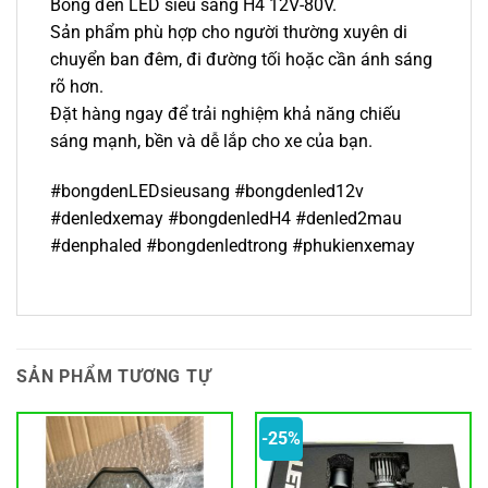
Bóng đèn LED siêu sáng H4 12V-80V.
Sản phẩm phù hợp cho người thường xuyên di
chuyển ban đêm, đi đường tối hoặc cần ánh sáng
rõ hơn.
Đặt hàng ngay để trải nghiệm khả năng chiếu
sáng mạnh, bền và dễ lắp cho xe của bạn.
#bongdenLEDsieusang #bongdenled12v
#denledxemay #bongdenledH4 #denled2mau
#denphaled #bongdenledtrong #phukienxemay
SẢN PHẨM TƯƠNG TỰ
-25%