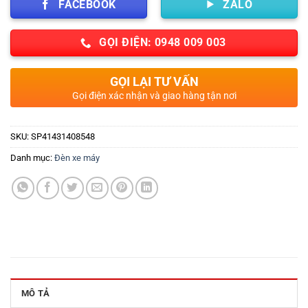
FACEBOOK
ZALO
GỌI ĐIỆN: 0948 009 003
GỌI LẠI TƯ VẤN
Gọi điện xác nhận và giao hàng tận nơi
SKU:
SP41431408548
Danh mục:
Đèn xe máy
MÔ TẢ