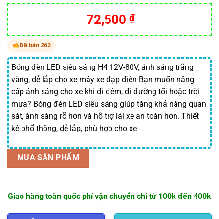
Giá
Giá
72,500
₫
gốc
hiện
là:
tại
Đã bán 262
145,000 ₫.
là:
72,500 ₫.
Bóng đèn LED siêu sáng H4 12V-80V, ánh sáng trắng
vàng, dễ lắp cho xe máy xe đạp điện Bạn muốn nâng
cấp ánh sáng cho xe khi đi đêm, đi đường tối hoặc trời
mưa? Bóng đèn LED siêu sáng giúp tăng khả năng quan
sát, ánh sáng rõ hơn và hỗ trợ lái xe an toàn hơn. Thiết
kế phổ thông, dễ lắp, phù hợp cho xe
MUA SẢN PHẨM
Giao hàng toàn quốc phí vận chuyển chỉ từ 100k đến 400k