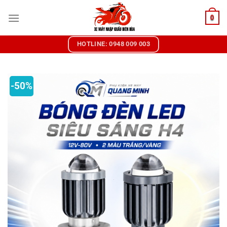
Chuyển
0
đến
nội
dung
HOTLINE: 0948 009 003
-50%