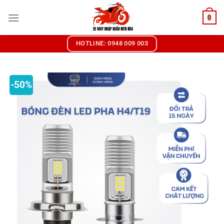
Chuyển
0
đến
nội
dung
HOTLINE: 0948 009 003
-50%