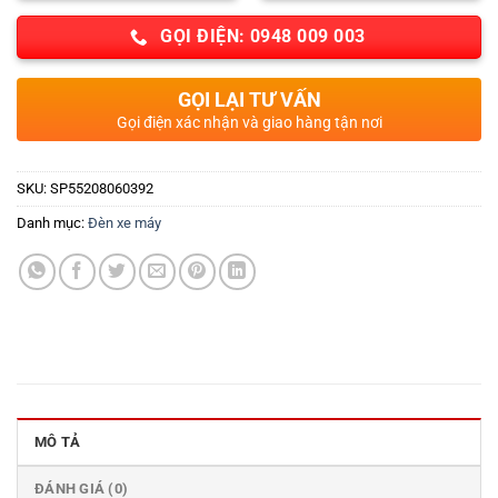
GỌI ĐIỆN: 0948 009 003
GỌI LẠI TƯ VẤN
Gọi điện xác nhận và giao hàng tận nơi
SKU:
SP55208060392
Danh mục:
Đèn xe máy
MÔ TẢ
ĐÁNH GIÁ (0)