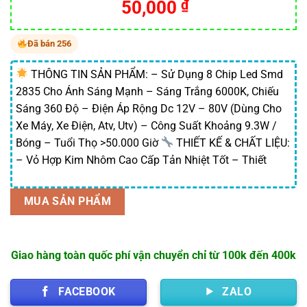
Giá
Giá
50,000
₫
gốc
hiện
là:
tại
Đã bán 256
100,000 ₫.
là:
50,000 ₫.
THÔNG TIN SẢN PHẨM: – Sử Dụng 8 Chip Led Smd
2835 Cho Ánh Sáng Mạnh – Sáng Trắng 6000K, Chiếu
Sáng 360 Độ – Điện Áp Rộng Dc 12V – 80V (Dùng Cho
Xe Máy, Xe Điện, Atv, Utv) – Công Suất Khoảng 9.3W /
Bóng – Tuổi Thọ >50.000 Giờ
THIẾT KẾ & CHẤT LIỆU:
– Vỏ Hợp Kim Nhôm Cao Cấp Tản Nhiệt Tốt – Thiết
MUA SẢN PHẨM
Giao hàng toàn quốc phí vận chuyển chỉ từ 100k đến 400k
FACEBOOK
ZALO