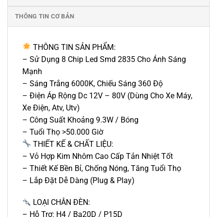
THÔNG TIN CƠ BẢN
THÔNG TIN SẢN PHẨM:
– Sử Dụng 8 Chip Led Smd 2835 Cho Ánh Sáng
Mạnh
– Sáng Trắng 6000K, Chiếu Sáng 360 Độ
– Điện Áp Rộng Dc 12V – 80V (Dùng Cho Xe Máy,
Xe Điện, Atv, Utv)
– Công Suất Khoảng 9.3W / Bóng
– Tuổi Thọ >50.000 Giờ
THIẾT KẾ & CHẤT LIỆU:
– Vỏ Hợp Kim Nhôm Cao Cấp Tản Nhiệt Tốt
– Thiết Kế Bền Bỉ, Chống Nóng, Tăng Tuổi Thọ
– Lắp Đặt Dễ Dàng (Plug & Play)
LOẠI CHÂN ĐÈN:
– Hỗ Trợ: H4 / Ba20D / P15D