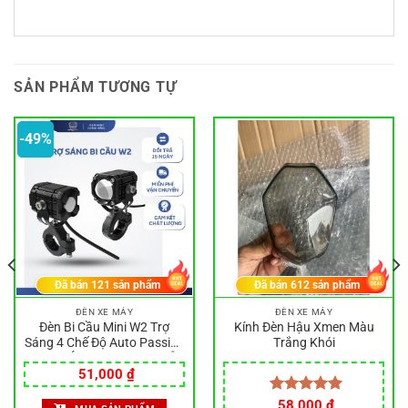
SẢN PHẨM TƯƠNG TỰ
-49%
Đã bán
121
sản phẩm
Đã bán
612
sản phẩm
ĐÈN XE MÁY
ĐÈN XE MÁY
Đèn Bi Cầu Mini W2 Trợ
Kính Đèn Hậu Xmen Màu
Sáng 4 Chế Độ Auto Passing
Trắng Khói
1 Đèn Ánh Sáng Mạnh Dễ
Giá
Giá
Lắp Bền Ổn Định, Đèn Led
51,000
₫
gốc
hiện
Giúp Mở Rộng Tầm Nhìn
là:
tại
Được xếp
58,000
₫