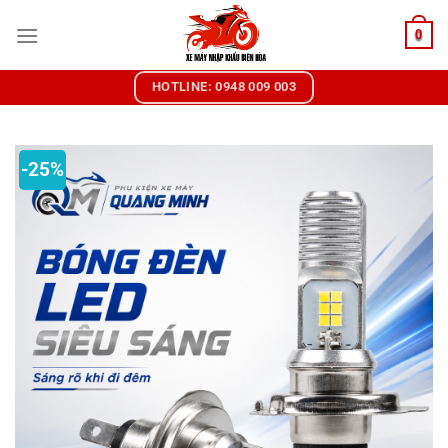
Chuyển
0
đến
nội
dung
HOTLINE: 0948 009 003
-25%