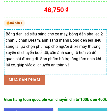
Giá
Giá
48,750
₫
gốc
hiện
là:
tại
Đã bán 1
65,000 ₫.
là:
48,750 ₫.
Bóng đèn led siêu sáng cho xe máy, bóng đèn pha led 2
chân 3 chân Dream, ánh sáng mạnh Bóng đèn led siêu
sáng là lựa chọn phù hợp cho người đi xe máy thường
xuyên di chuyển buổi tối, cần ánh sáng rõ hơn và dễ
quan sát đường đi. Sản phẩm hỗ trợ tăng tầm nhìn khi
lái xe, giúp việc di chuyển an toàn và
MUA SẢN PHẨM
Giao hàng toàn quốc phí vận chuyển chỉ từ 100k đến 400k