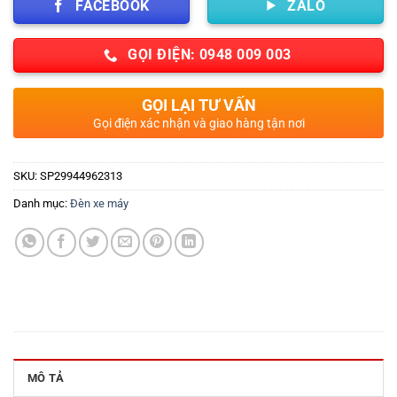
FACEBOOK
ZALO
GỌI ĐIỆN: 0948 009 003
GỌI LẠI TƯ VẤN
Gọi điện xác nhận và giao hàng tận nơi
SKU:
SP29944962313
Danh mục:
Đèn xe máy
MÔ TẢ