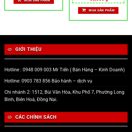
MUA SẢN PHẨM
100,000 ₫.
là:
hạng
5.00
0 ₫.
51,000 ₫.
5 sao
MUA SẢN PHẨM
GIỚI THIỆU
Hotline : 0948 009 003 Mr Tiến ( Bán Hàng – Kinh Doanh)
Hotline: 0903 783 856 Bảo hành – dịch vụ
Chi nhánh 2: 1512, Bùi Văn Hòa, Khu Phố 7, Phường Long
Bình, Biên Hoà, Đồng Nai.
CÁC CHÍNH SÁCH