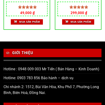
rỏ sét
Được xếp
49,000
₫
Được xếp
299,000
₫
hạng
5.00
hạng
5.00
5 sao
5 sao
MUA SẢN PHẨM
MUA SẢN PHẨM
GIỚI THIỆU
Hotline : 0948 009 003 Mr Tiến ( Bán Hàng – Kinh Doanh)
Hotline: 0903 783 856 Bảo hành – dịch vụ
Chi nhánh 2: 1512, Bùi Văn Hòa, Khu Phố 7, Phường Long
Bình, Biên Hoà, Đồng Nai.