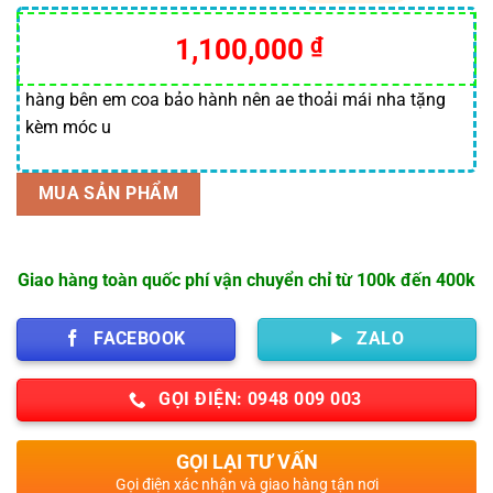
5.00
3
trên 5
dựa trên
1,100,000
₫
đánh giá
hàng bên em coa bảo hành nên ae thoải mái nha tặng
kèm móc u
MUA SẢN PHẨM
Giao hàng toàn quốc phí vận chuyển chỉ từ 100k đến 400k
FACEBOOK
ZALO
GỌI ĐIỆN: 0948 009 003
GỌI LẠI TƯ VẤN
Gọi điện xác nhận và giao hàng tận nơi