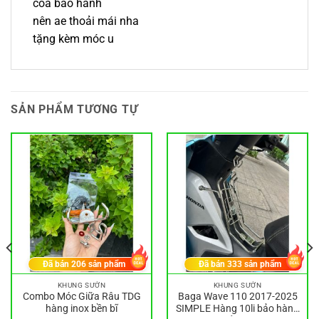
coa bảo hành
nên ae thoải mái nha
tặng kèm móc u
SẢN PHẨM TƯƠNG TỰ
Đã bán
206
sản phẩm
Đã bán
333
sản phẩm
KHUNG SƯỜN
KHUNG SƯỜN
Combo Móc Giữa Râu TDG
Baga Wave 110 2017-2025
hàng inox bền bĩ
SIMPLE Hàng 10li bảo hành