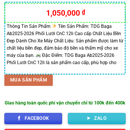
5.00
2
trên 5
dựa trên
1,050,000
₫
đánh giá
Thông Tin Sản Phẩm
Tên Sản Phẩm: TDG Baga
Ab2025-2026 Phối Lưới CnC 12li Cao cấp Chất Liệu Bền
Đẹp Dành Cho Xe Máy Chất Liệu: Sản phẩm được làm từ
chất liệu bền đẹp, đảm bảo độ bền và thẩm mỹ cho xe
máy của bạn.
Đặc Điểm: TDG Baga Ab2025-2026
Phối Lưới CnC 12li là sản phẩm cao cấp, phù hợp cho
MUA SẢN PHẨM
Giao hàng toàn quốc phí vận chuyển chỉ từ 100k đến 400k
FACEBOOK
ZALO