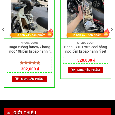
Đã bán
745
sản phẩm
Đã bán
475
sản phẩm
KHUNG SƯỜN
KHUNG SƯỜN
Baga xuồng funeo/x hàng
Baga Ex10 Extra cool hàng
inoc 10li bền bĩ bảo hành rỉ
inoc bền bĩ bảo hành rỉ sét
sét
520,000
₫
Được xếp
302,000
₫
MUA SẢN PHẨM
hạng
5.00
5 sao
MUA SẢN PHẨM
GIỚI THIỆU