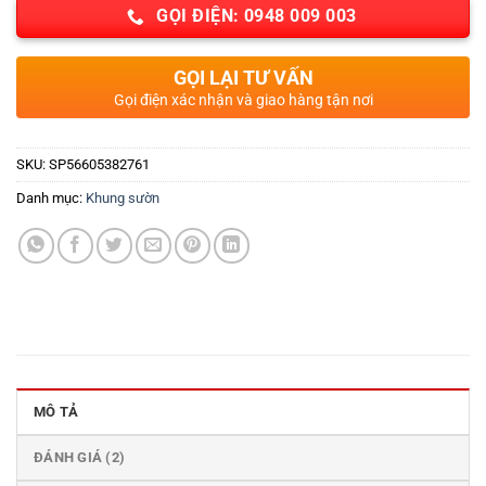
GỌI ĐIỆN: 0948 009 003
GỌI LẠI TƯ VẤN
Gọi điện xác nhận và giao hàng tận nơi
SKU:
SP56605382761
Danh mục:
Khung sườn
MÔ TẢ
ĐÁNH GIÁ (2)