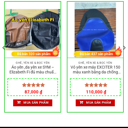
Đã bán
320
sản phẩm
Đã bán
437
sản phẩm
GHẾ, YÊN XE & BỌC YÊN
GHẾ, YÊN XE & BỌC YÊN
Áo yên ,da yên xe SYM –
Vỏ yên xe máy EXCITER 150
Elizabeth Fi đủ màu chuẩn
màu xanh bằng da chống
theo form zin xe.
thấm nước, bảo vệ xe siêu
tốt
Được xếp
87,000
₫
Được xếp
110,000
₫
hạng
5.00
hạng
5.00
.
5 sao
5 sao
MUA SẢN PHẨM
MUA SẢN PHẨM