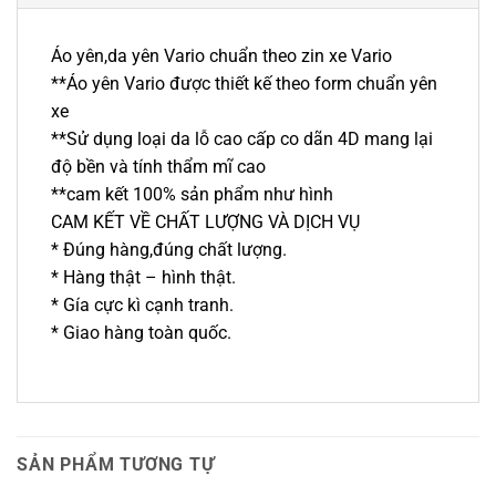
Áo yên,da yên Vario chuẩn theo zin xe Vario
**Áo yên Vario được thiết kế theo form chuẩn yên
xe
**Sử dụng loại da lỗ cao cấp co dãn 4D mang lại
độ bền và tính thẩm mĩ cao
**cam kết 100% sản phẩm như hình
CAM KẾT VỀ CHẤT LƯỢNG VÀ DỊCH VỤ
* Đúng hàng,đúng chất lượng.
* Hàng thật – hình thật.
* Gía cực kì cạnh tranh.
* Giao hàng toàn quốc.
SẢN PHẨM TƯƠNG TỰ