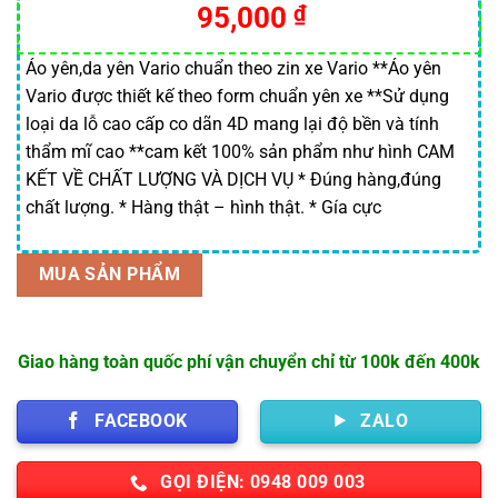
95,000
₫
đánh giá
Áo yên,da yên Vario chuẩn theo zin xe Vario **Áo yên
Vario được thiết kế theo form chuẩn yên xe **Sử dụng
loại da lỗ cao cấp co dãn 4D mang lại độ bền và tính
thẩm mĩ cao **cam kết 100% sản phẩm như hình CAM
KẾT VỀ CHẤT LƯỢNG VÀ DỊCH VỤ * Đúng hàng,đúng
chất lượng. * Hàng thật – hình thật. * Gía cực
MUA SẢN PHẨM
Giao hàng toàn quốc phí vận chuyển chỉ từ 100k đến 400k
FACEBOOK
ZALO
GỌI ĐIỆN: 0948 009 003