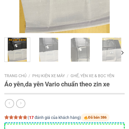
TRANG CHỦ
/
PHỤ KIỆN XE MÁY
/
GHẾ, YÊN XE & BỌC YÊN
Áo yên,da yên Vario chuẩn theo zin xe
(
17
đánh giá của khách hàng)
Đã bán 386
5.00
17
trên 5
dựa trên