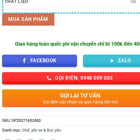
CHẤT LIỆU
Da
MUA SẢN PHẨM
Giao hàng toàn quốc phí vận chuyển chỉ từ 100k đến 4
FACEBOOK
ZALO
GỌI ĐIỆN: 0948 009 003
GỌI LẠI TƯ VẤN
Gọi điện xác nhận và giao hàng tận nơi
SKU:
SP25271652430
Danh mục:
Ghế, yên xe & Bọc yên