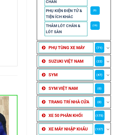
CHẮN
PHỤ KIỆN ĐIỆN TỬ &
(9)
TIỆN ÍCH KHÁC
THẢM LÓT CHÂN &
(19)
LÓT SÀN
PHỤ TÙNG XE MÁY
(71)
SUZUKI VIỆT NAM
(22)
SYM
(47)
SYM VIỆT NAM
(0)
TRANG TRÍ NHÀ CỬA
(0)
XE 50 PHÂN KHỐI
(175)
XE MÁY NHẬP KHẨU
(137)