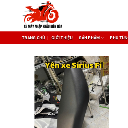
Chuyển
đến
nội
dung
TRANG CHỦ
GIỚI THIỆU
SẢN PHẨM
PHỤ TÙN