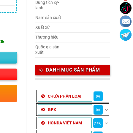
Dung tích xy-
lanh
Năm sản xuất
Xuất xứ
Thương hiệu
00k
Quốc gia sản
xuất
DANH MỤC SẢN PHẨM
CHƯA PHẦN LOẠI
(0)
GPX
(8)
HONDA VIỆT NAM
(149)