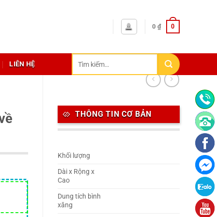
0
0
₫
Tìm
LIÊN HỆ
kiếm:
THÔNG TIN CƠ BẢN
 về
Khối lượng
Dài x Rộng x
Cao
Dung tích bình
xăng