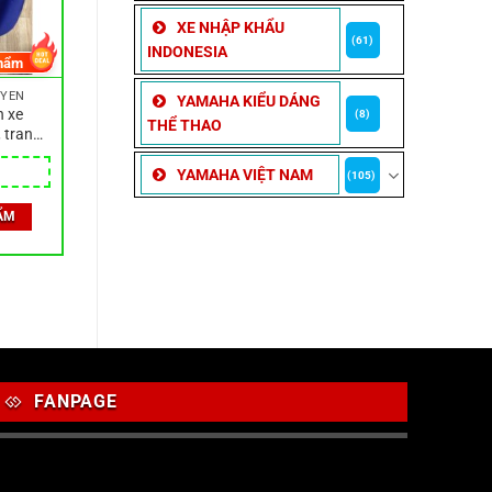
XE NHẬP KHẨU
(61)
INDONESIA
hẩm
 YÊN
YAMAHA KIỂU DÁNG
n xe
(8)
THỂ THAO
 trang
đẹp
YAMAHA VIỆT NAM
(105)
ẨM
FANPAGE