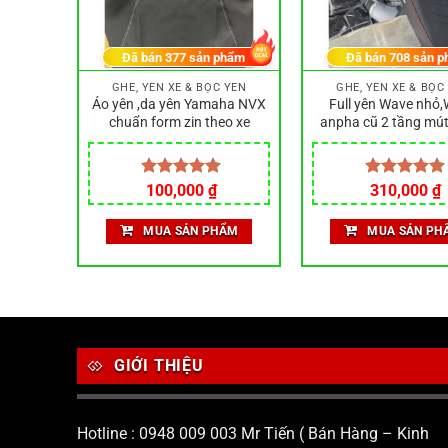
phẩm
Đã bán
377
sản phẩm
Đã bán
708
sản p
 YÊN
GHẾ, YÊN XE & BỌC YÊN
GHẾ, YÊN XE & BỌC
 135 và
Áo yên ,da yên Yamaha NVX
Full yên Wave nhỏ
 và chỉ
chuẩn form zin theo xe
anpha cũ 2 tầng mút
vải 4D in mặt xươ
Được xếp
100,000
₫
Được xếp
310,000
₫
hạng
5.00
hạng
5.00
5 sao
5 sao
ẨM
MUA SẢN PHẨM
MUA SẢN PH
GIỚI THIỆU
Hotline : 0948 009 003 Mr Tiến ( Bán Hàng – Kinh