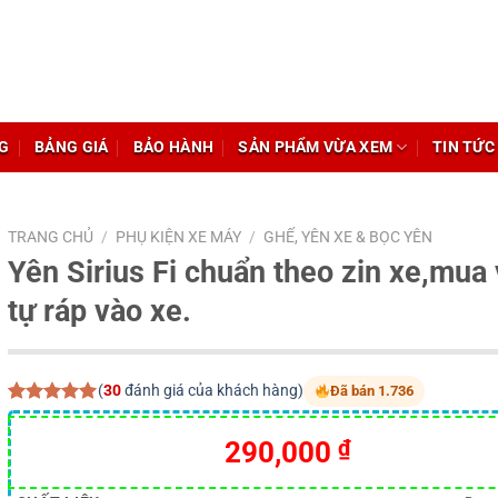
G
BẢNG GIÁ
BẢO HÀNH
SẢN PHẨM VỪA XEM
TIN TỨC
TRANG CHỦ
/
PHỤ KIỆN XE MÁY
/
GHẾ, YÊN XE & BỌC YÊN
Yên Sirius Fi chuẩn theo zin xe,mua
tự ráp vào xe.
(
30
đánh giá của khách hàng)
Đã bán 1.736
5.00
30
trên 5
dựa trên
290,000
₫
đánh giá