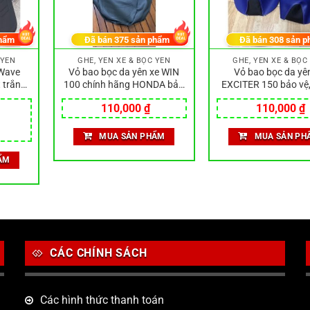
hẩm
Đã bán
375
sản phẩm
Đã bán
308
sản p
 YÊN
GHẾ, YÊN XE & BỌC YÊN
GHẾ, YÊN XE & BỌC
,Wave
Vỏ bao bọc da yên xe WIN
Vỏ bao bọc da yê
 trắng
100 chính hãng HONDA bảo
EXCITER 150 bảo vệ,
ng cá
vệ, trang trí xe máy siêu đẹp
trí xe máy siêu 
110,000
₫
110,000
₫
MUA SẢN PHẨM
MUA SẢN PH
ẨM
CÁC CHÍNH SÁCH
Các hình thức thanh toán