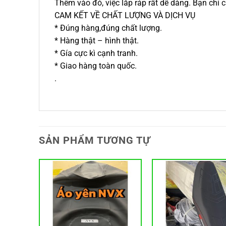
Thêm vào đó, việc lắp ráp rất dễ dàng. Bạn chỉ
CAM KẾT VỀ CHẤT LƯỢNG VÀ DỊCH VỤ
* Đúng hàng,đúng chất lượng.
* Hàng thật – hình thật.
* Gía cực kì cạnh tranh.
* Giao hàng toàn quốc.
.
SẢN PHẨM TƯƠNG TỰ