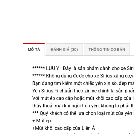
MÔ TẢ
ĐÁNH GIÁ (30)
THÔNG TIN CƠ BẢN
****** LƯU Ý : Đây là sản phẩm dành cho xe Siri
****** Không dùng được cho xe Sirius xăng cơ,v
Bạn đang tìm kiếm một chiếc yên xịn sò, đẹp mắt
Yên Sirius Fi chuẩn theo zin xe chính là sản ph
Với mút ép cao cấp hoặc mút khối cao cấp của 
thấy thoải mái khi ngồi trên yên, không lo phải 
*** Quý khách có thể lựa chọn loại mút của yên 
+ Mút ép
+Mút khối cao cấp của Liên Á