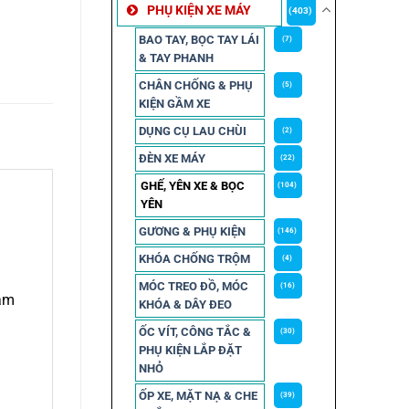
PHỤ KIỆN XE MÁY
(403)
BAO TAY, BỌC TAY LÁI
(7)
& TAY PHANH
CHÂN CHỐNG & PHỤ
(5)
KIỆN GẦM XE
DỤNG CỤ LAU CHÙI
(2)
ĐÈN XE MÁY
(22)
GHẾ, YÊN XE & BỌC
(104)
YÊN
GƯƠNG & PHỤ KIỆN
(146)
KHÓA CHỐNG TRỘM
(4)
MÓC TREO ĐỒ, MÓC
(16)
cảm
KHÓA & DÂY ĐEO
ỐC VÍT, CÔNG TẮC &
(30)
PHỤ KIỆN LẮP ĐẶT
NHỎ
ỐP XE, MẶT NẠ & CHE
(39)