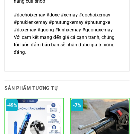
hàng của shop
#dochoixemay #doxe #xemay #dochoixemay
#phukienxemay #phutungxemay #phutungxe
#doxemay #guong #kinhxemay #guongxemay
Với cam kết mang đến giá cả cạnh tranh, chúng
tôi luôn đảm bảo bạn sẽ nhận được giá trị xứng
đáng.
SẢN PHẨM TƯƠNG TỰ
-49%
-7%