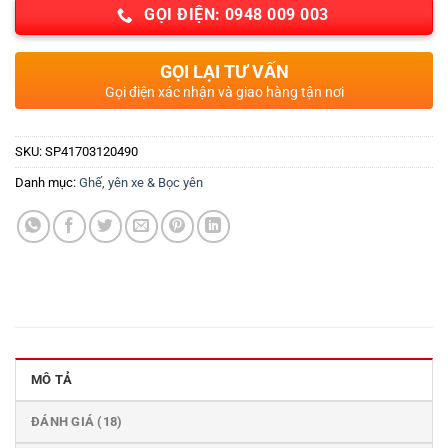
GỌI ĐIỆN: 0948 009 003
GỌI LẠI TƯ VẤN
Gọi điện xác nhận và giao hàng tận nơi
SKU:
SP41703120490
Danh mục:
Ghế, yên xe & Bọc yên
MÔ TẢ
ĐÁNH GIÁ (18)