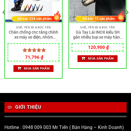
Đã bán
254
sản phẩm
Đã bán
15
sản phẩm
GHẾ, YÊN XE & BỌC YÊN
GHẾ, YÊN XE & BỌC YÊN
Chân chống cnc tăng chỉnh
Gù Tay Lái INOX kiểu SH
xe máy xe điện, nhôm
gắn nhiều loại xe máy hàng
nguyên khối, chắc chắn, dễ
chất lượng CNC Nguyên
Giá
Giá
lắp
Khối, Gù SHi
120,900
₫
gốc
hiện
là:
tại
Giá
Giá
Được xếp
71,796
₫
MUA SẢN PHẨM
130,000 ₫.
là:
gốc
hiện
hạng
5.00
120,900 ₫.
là:
tại
5 sao
MUA SẢN PHẨM
140,000 ₫.
là:
71,796 ₫.
GIỚI THIỆU
Hotline : 0948 009 003 Mr Tiến ( Bán Hàng – Kinh Doanh)