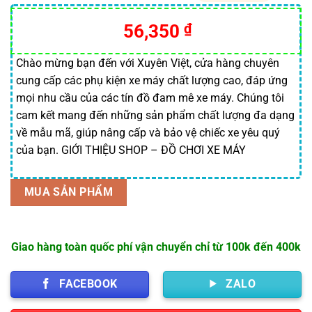
5.00
18
trên 5
dựa trên
56,350
₫
đánh giá
Chào mừng bạn đến với Xuyên Việt, cửa hàng chuyên
cung cấp các phụ kiện xe máy chất lượng cao, đáp ứng
mọi nhu cầu của các tín đồ đam mê xe máy. Chúng tôi
cam kết mang đến những sản phẩm chất lượng đa dạng
về mẫu mã, giúp nâng cấp và bảo vệ chiếc xe yêu quý
của bạn. GIỚI THIỆU SHOP – ĐỒ CHƠI XE MÁY
MUA SẢN PHẨM
Giao hàng toàn quốc phí vận chuyển chỉ từ 100k đến 400k
FACEBOOK
ZALO