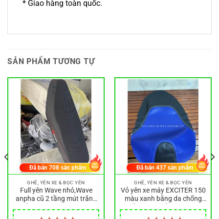
* Giao hàng toàn quốc.
SẢN PHẨM TƯƠNG TỰ
Đã bán
708
sản phẩm
Đã bán
437
sản phẩm
GHẾ, YÊN XE & BỌC YÊN
GHẾ, YÊN XE & BỌC YÊN
Full yên Wave nhỏ,Wave
Vỏ yên xe máy EXCITER 150
anpha cũ 2 tầng mút trắng
màu xanh bằng da chống
vải 4D in mặt xương cá
thấm nước, bảo vệ xe siêu
tốt