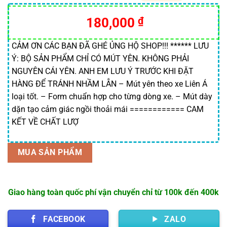
5.00
2
trên 5
dựa trên
180,000
₫
đánh giá
CẢM ƠN CÁC BẠN ĐÃ GHÉ ỦNG HỘ SHOP!!! ****** LƯU
Ý: BỘ SẢN PHẨM CHỈ CÓ MÚT YÊN. KHÔNG PHẢI
NGUYÊN CÁI YÊN. ANH EM LƯU Ý TRƯỚC KHI ĐẶT
HÀNG ĐỂ TRÁNH NHẦM LẪN – Mút yên theo xe Liên Á
loại tốt. – Form chuẩn hợp cho từng dòng xe. – Mút dày
dặn tạo cảm giác ngồi thoải mái ============ CAM
KẾT VỀ CHẤT LƯỢ
MUA SẢN PHẨM
Giao hàng toàn quốc phí vận chuyển chỉ từ 100k đến 400k
FACEBOOK
ZALO