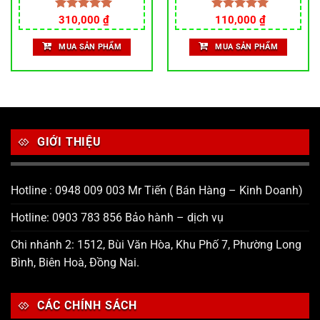
Được xếp
310,000
₫
Được xếp
110,000
₫
hạng
5.00
hạng
5.00
5 sao
5 sao
MUA SẢN PHẨM
MUA SẢN PHẨM
.
GIỚI THIỆU
Hotline : 0948 009 003 Mr Tiến ( Bán Hàng – Kinh Doanh)
Hotline: 0903 783 856 Bảo hành – dịch vụ
Chi nhánh 2: 1512, Bùi Văn Hòa, Khu Phố 7, Phường Long
Bình, Biên Hoà, Đồng Nai.
CÁC CHÍNH SÁCH