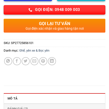
GỌI ĐIỆN: 0948 009 003
GỌI LẠI TƯ VẤN
Gọi điện xác nhận và giao hàng tận nơi
SKU:
SP27725856101
Danh mục:
Ghế, yên xe & Bọc yên
MÔ TẢ
ĐÁNH GIÁ (2)