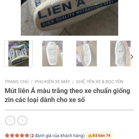
TRANG CHỦ
/
PHỤ KIỆN XE MÁY
/
GHẾ, YÊN XE & BỌC YÊN
Mút liên Á màu trắng theo xe chuẩn giống
zin các loại dành cho xe số
(
2
đánh giá của khách hàng)
Đã bán 74