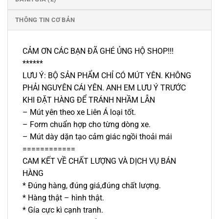
THÔNG TIN CƠ BẢN
CẢM ƠN CÁC BẠN ĐÃ GHÉ ỦNG HỘ SHOP!!!
******
LƯU Ý: BỘ SẢN PHẨM CHỈ CÓ MÚT YÊN. KHÔNG
PHẢI NGUYÊN CÁI YÊN. ANH EM LƯU Ý TRƯỚC
KHI ĐẶT HÀNG ĐỂ TRÁNH NHẦM LẪN
– Mút yên theo xe Liên Á loại tốt.
– Form chuẩn hợp cho từng dòng xe.
– Mút dày dặn tạo cảm giác ngồi thoải mái
============
CAM KẾT VỀ CHẤT LƯỢNG VÀ DỊCH VỤ BÁN
HÀNG
* Đúng hàng, đúng giá,đúng chất lượng.
* Hàng thật – hình thật.
* Gía cực kì cạnh tranh.