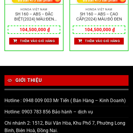
Đã bán
473
sản phẩm
Đã bán
415
sản phẩm
HONDA VIỆT NAM
HONDA VIỆT NAM
SH 160 – ABS – ĐẶC
SH 160 – ABS – CAO
BIỆT(2024) MÀU:ĐEN
CẤP(2024) MÀU:ĐỎ ĐEN
NHÁM
104,500,000
₫
104,500,000
₫
THÊM VÀO GIỎ HÀNG
THÊM VÀO GIỎ HÀNG
GIỚI THIỆU
Hotline : 0948 009 003 Mr Tiến ( Bán Hàng – Kinh Doanh)
Hotline: 0903 783 856 Bảo hành – dịch vụ
Chi nhánh 2: 1512, Bùi Văn Hòa, Khu Phố 7, Phường Long
Bình, Biên Hoà, Đồng Nai.