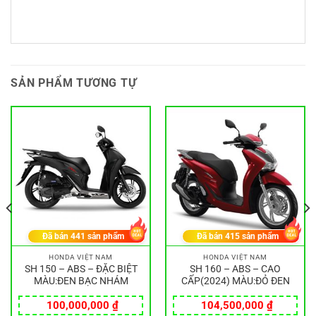
SẢN PHẨM TƯƠNG TỰ
Đã bán
441
sản phẩm
Đã bán
415
sản phẩm
HONDA VIỆT NAM
HONDA VIỆT NAM
SH 150 – ABS – ĐẶC BIỆT
SH 160 – ABS – CAO
MÀU:ĐEN BẠC NHÁM
CẤP(2024) MÀU:ĐỎ ĐEN
100,000,000
₫
104,500,000
₫