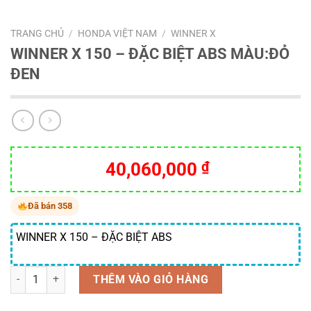
TRANG CHỦ
/
HONDA VIỆT NAM
/
WINNER X
WINNER X 150 – ĐẶC BIỆT ABS MÀU:ĐỎ
ĐEN
40,060,000
₫
Đã bán 358
WINNER X 150 – ĐẶC BIỆT ABS
Số lượng
THÊM VÀO GIỎ HÀNG