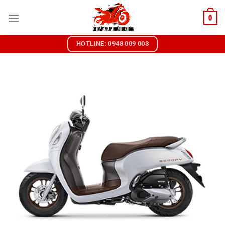
Chuyển
0
đến
nội
dung
HOTLINE: 0948 009 003