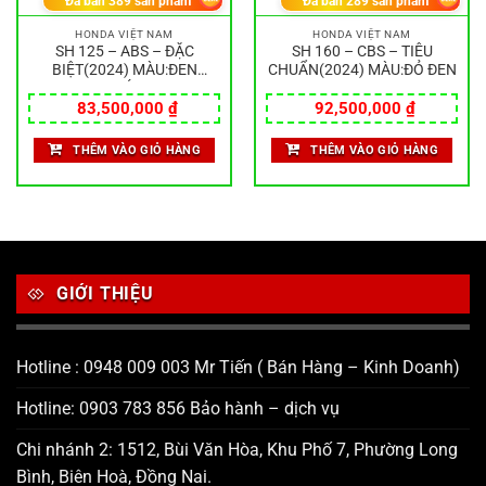
Đã bán
389
sản phẩm
Đã bán
289
sản phẩm
HONDA VIỆT NAM
HONDA VIỆT NAM
SH 125 – ABS – ĐẶC
SH 160 – CBS – TIÊU
BIỆT(2024) MÀU:ĐEN
CHUẨN(2024) MÀU:ĐỎ ĐEN
NHÁM
83,500,000
₫
92,500,000
₫
THÊM VÀO GIỎ HÀNG
THÊM VÀO GIỎ HÀNG
GIỚI THIỆU
Hotline : 0948 009 003 Mr Tiến ( Bán Hàng – Kinh Doanh)
Hotline: 0903 783 856 Bảo hành – dịch vụ
Chi nhánh 2: 1512, Bùi Văn Hòa, Khu Phố 7, Phường Long
Bình, Biên Hoà, Đồng Nai.