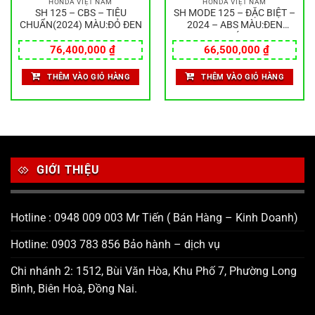
HONDA VIỆT NAM
HONDA VIỆT NAM
SH 125 – CBS – TIÊU
SH MODE 125 – ĐẶC BIỆT –
CHUẨN(2024) MÀU:ĐỎ ĐEN
2024 – ABS MÀU:ĐEN
NHÁM
76,400,000
₫
66,500,000
₫
THÊM VÀO GIỎ HÀNG
THÊM VÀO GIỎ HÀNG
GIỚI THIỆU
Hotline : 0948 009 003 Mr Tiến ( Bán Hàng – Kinh Doanh)
Hotline: 0903 783 856 Bảo hành – dịch vụ
Chi nhánh 2: 1512, Bùi Văn Hòa, Khu Phố 7, Phường Long
Bình, Biên Hoà, Đồng Nai.