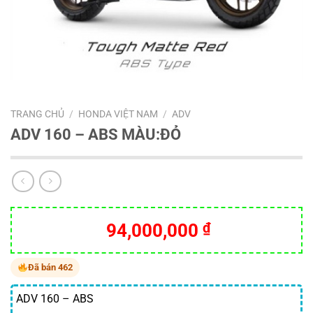
TRANG CHỦ
/
HONDA VIỆT NAM
/
ADV
ADV 160 – ABS MÀU:ĐỎ
94,000,000
₫
Đã bán 462
ADV 160 – ABS