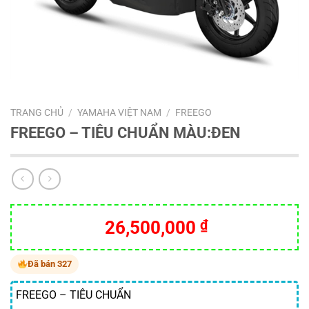
TRANG CHỦ
/
YAMAHA VIỆT NAM
/
FREEGO
FREEGO – TIÊU CHUẨN MÀU:ĐEN
26,500,000
₫
Đã bán 327
FREEGO – TIÊU CHUẨN