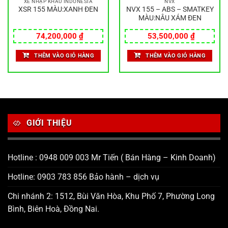
XE NHẬP KHẨU INDONESIA
NVX
XSR 155 MÀU:XANH ĐEN
NVX 155 – ABS – SMATKEY
MÀU:NÂU XÁM ĐEN
74,200,000
₫
53,500,000
₫
THÊM VÀO GIỎ HÀNG
THÊM VÀO GIỎ HÀNG
GIỚI THIỆU
Hotline : 0948 009 003 Mr Tiến ( Bán Hàng – Kinh Doanh)
Hotline: 0903 783 856 Bảo hành – dịch vụ
Chi nhánh 2: 1512, Bùi Văn Hòa, Khu Phố 7, Phường Long
Bình, Biên Hoà, Đồng Nai.