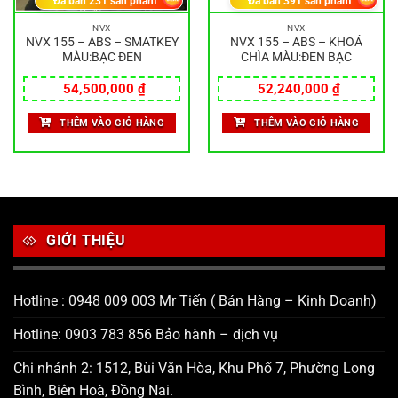
Đã bán
231
sản phẩm
Đã bán
391
sản phẩm
NVX
NVX
NVX 155 – ABS – SMATKEY
NVX 155 – ABS – KHOÁ
MÀU:BẠC ĐEN
CHÌA MÀU:ĐEN BẠC
54,500,000
₫
52,240,000
₫
THÊM VÀO GIỎ HÀNG
THÊM VÀO GIỎ HÀNG
GIỚI THIỆU
Hotline : 0948 009 003 Mr Tiến ( Bán Hàng – Kinh Doanh)
Hotline: 0903 783 856 Bảo hành – dịch vụ
Chi nhánh 2: 1512, Bùi Văn Hòa, Khu Phố 7, Phường Long
Bình, Biên Hoà, Đồng Nai.