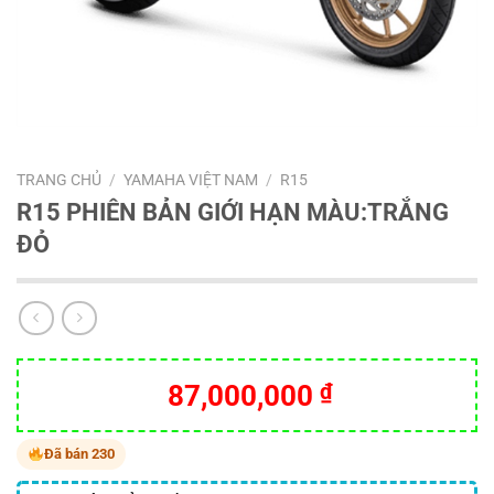
TRANG CHỦ
/
YAMAHA VIỆT NAM
/
R15
R15 PHIÊN BẢN GIỚI HẠN MÀU:TRẮNG
ĐỎ
87,000,000
₫
Đã bán 230