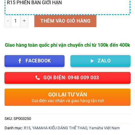
R15 PHIÊN BẢN GIỚI HẠN
Số lượng
THÊM VÀO GIỎ HÀNG
Giao hàng toàn quốc phí vận chuyển chỉ từ 100k đến 400k
FACEBOOK
ZALO
GỌI ĐIỆN: 0948 009 003
GỌI LẠI TƯ VẤN
Gọi điện xác nhận và giao hàng tận nơi
SKU:
SP003250
Danh mục:
R15
,
YAMAHA KIỂU DÁNG THỂ THAO
,
Yamaha Việt Nam