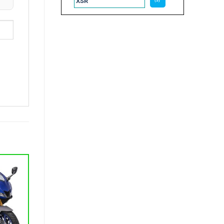
XSR
(5)