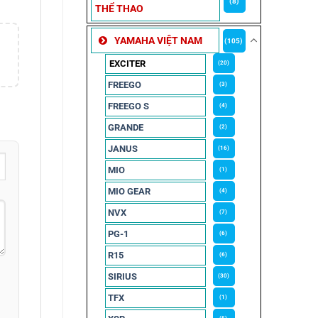
(8)
THỂ THAO
YAMAHA VIỆT NAM
(105)
EXCITER
(20)
FREEGO
(3)
FREEGO S
(4)
GRANDE
(2)
JANUS
(16)
MIO
(1)
MIO GEAR
(4)
NVX
(7)
PG-1
(6)
R15
(6)
SIRIUS
(30)
TFX
(1)