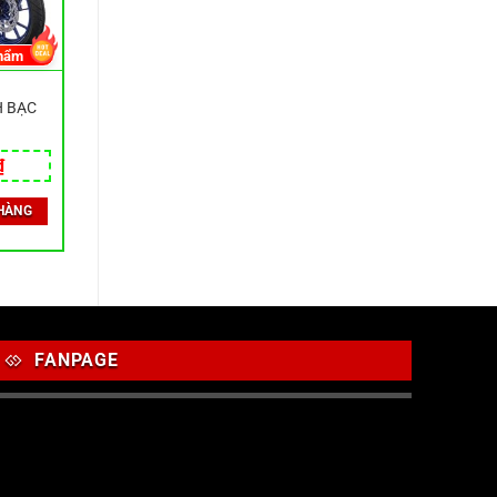
hẩm
H BẠC
₫
HÀNG
FANPAGE