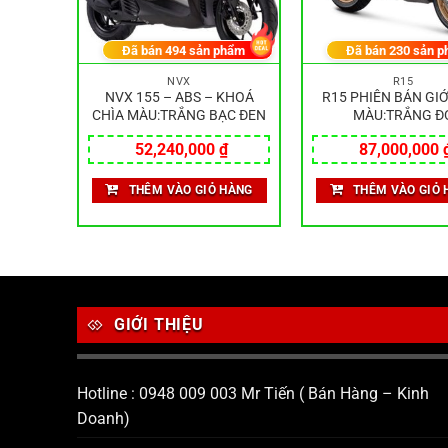
hẩm
Đã bán
494
sản phẩm
Đã bán
230
sản p
NVX
R15
– ABS
NVX 155 – ABS – KHOÁ
R15 PHIÊN BẢN GIỚ
EN
CHÌA MÀU:TRẮNG BẠC ĐEN
MÀU:TRẮNG Đ
₫
52,240,000
₫
87,000,000
HÀNG
THÊM VÀO GIỎ HÀNG
THÊM VÀO GIỎ 
GIỚI THIỆU
Hotline : 0948 009 003 Mr Tiến ( Bán Hàng – Kinh
Doanh)