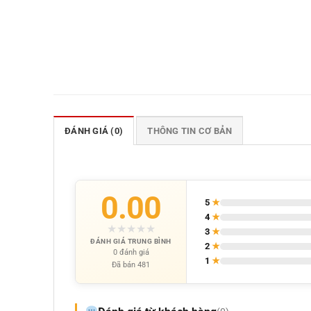
ĐÁNH GIÁ (0)
THÔNG TIN CƠ BẢN
0.00
5
★
4
★
★
★
★
★
★
3
★
ĐÁNH GIÁ TRUNG BÌNH
2
★
0 đánh giá
1
★
Đã bán 481