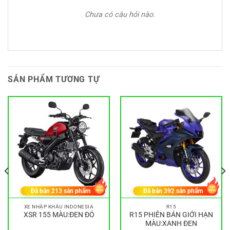
Chưa có câu hỏi nào.
SẢN PHẨM TƯƠNG TỰ
Đã bán
213
sản phẩm
Đã bán
392
sản phẩm
XE NHẬP KHẨU INDONESIA
R15
XSR 155 MÀU:ĐEN ĐỎ
R15 PHIÊN BẢN GIỚI HẠN
MÀU:XANH ĐEN