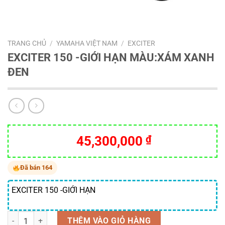
TRANG CHỦ
/
YAMAHA VIỆT NAM
/
EXCITER
EXCITER 150 -GIỚI HẠN MÀU:XÁM XANH
ĐEN
45,300,000
₫
Đã bán 164
EXCITER 150 -GIỚI HẠN
Số lượng
THÊM VÀO GIỎ HÀNG