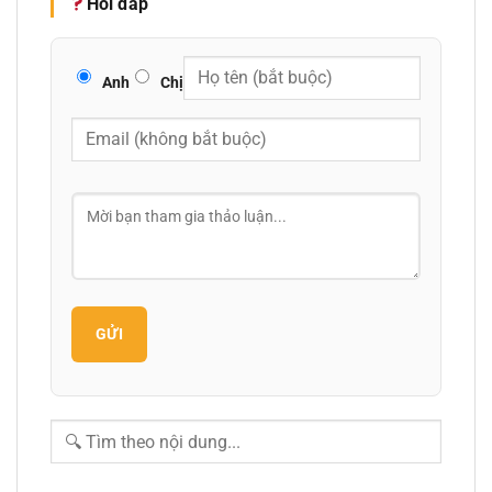
Hỏi đáp
Anh
Chị
GỬI