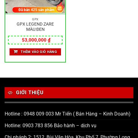
Đã bán
425
sản phẩm
GPX
GPX LEGEND ZARE
MÀU:ĐEN
53,000,000
₫
THÊM VÀO GIỎ HÀNG
GIỚI THIỆU
Hotline : 0948 009 003 Mr Tiến ( Bán Hàng – Kinh Doanh)
Hotline: 0903 783 856 Bảo hành – dịch vụ
Chi nhánh 2: 1512, Bùi Văn Hòa, Khu Phố 7, Phường Long