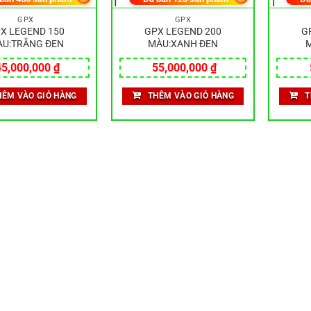
GPX
GPX
X LEGEND 150
GPX LEGEND 200
G
U:TRẮNG ĐEN
MÀU:XANH ĐEN
M
45,000,000
₫
55,000,000
₫
HÊM VÀO GIỎ HÀNG
THÊM VÀO GIỎ HÀNG
T