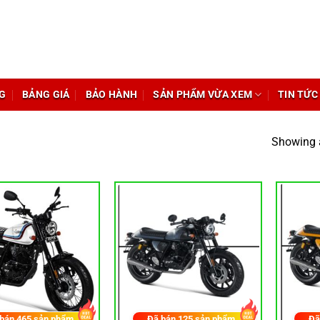
G
BẢNG GIÁ
BẢO HÀNH
SẢN PHẨM VỪA XEM
TIN TỨC
Showing a
 bán
465
sản phẩm
Đã bán
125
sản phẩm
Đã