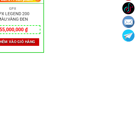
GPX
PX LEGEND 200
ÀU:VÀNG ĐEN
55,000,000
₫
HÊM VÀO GIỎ HÀNG