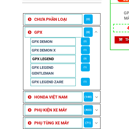
GP
MÀ
CHƯA PHẦN LOẠI
(0)
GPX
(8)
T
GPX DEMON
(2)
GPX DEMON X
(1)
GPX LEGEND
(3)
GPX LEGEND
(1)
GENTLEMAN
GPX LEGEND ZARE
(1)
HONDA VIỆT NAM
(149)
PHỤ KIỆN XE MÁY
(403)
PHỤ TÙNG XE MÁY
(71)