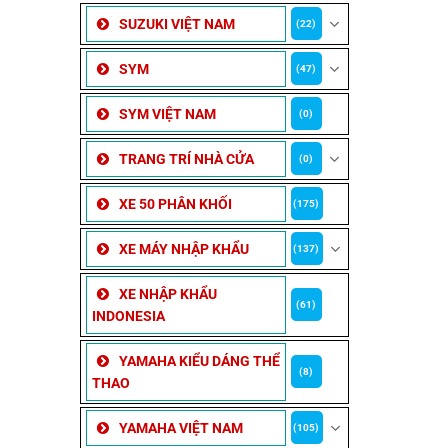
SUZUKI VIỆT NAM
(22)
SYM
(47)
SYM VIỆT NAM
(0)
TRANG TRÍ NHÀ CỬA
(0)
XE 50 PHÂN KHỐI
(175)
XE MÁY NHẬP KHẨU
(137)
XE NHẬP KHẨU
(61)
INDONESIA
YAMAHA KIỂU DÁNG THỂ
(8)
THAO
YAMAHA VIỆT NAM
(105)