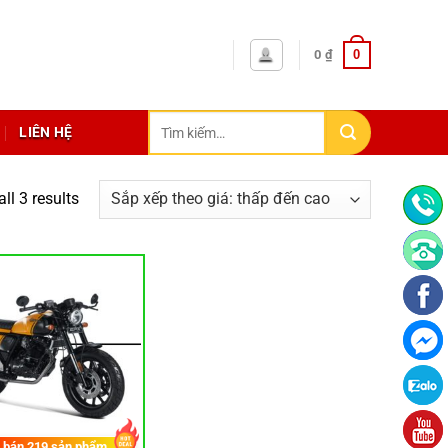
0
0
₫
Tìm
LIÊN HỆ
kiếm:
ll 3 results
 bán
219
sản phẩm