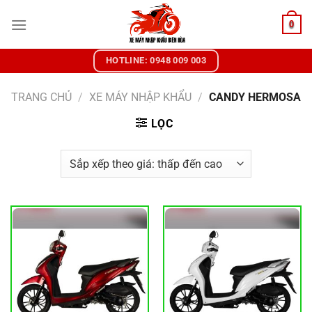
Chuyển
0
đến
nội
dung
HOTLINE: 0948 009 003
TRANG CHỦ
/
XE MÁY NHẬP KHẨU
/
CANDY HERMOSA
LỌC