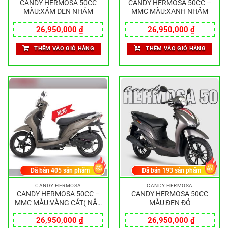
CANDY HERMOSA 50CC
CANDY HERMOSA 50CC –
MÀU:XÁM ĐEN NHÁM
MMC MÀU:XANH NHÁM
26,950,000
₫
26,950,000
₫
THÊM VÀO GIỎ HÀNG
THÊM VÀO GIỎ HÀNG
Đã bán
405
sản phẩm
Đã bán
193
sản phẩm
CANDY HERMOSA
CANDY HERMOSA
CANDY HERMOSA 50CC –
CANDY HERMOSA 50CC
MMC MÀU:VÀNG CÁT( NÂU
MÀU:ĐEN ĐỎ
ĐEN)
26,950,000
₫
26,950,000
₫