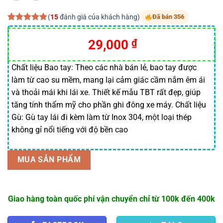
(
15
đánh giá của khách hàng)
Đã bán 356
5.00
15
trên 5
dựa trên
29,000
₫
đánh giá
Chất liệu Bao tay: Theo các nhà bán lẻ, bao tay được
làm từ cao su mềm, mang lại cảm giác cầm nắm êm ái
và thoải mái khi lái xe. Thiết kế mẫu TBT rất đẹp, giúp
tăng tính thẩm mỹ cho phần ghi đông xe máy. Chất liệu
Gù: Gù tay lái đi kèm làm từ Inox 304, một loại thép
không gỉ nổi tiếng với độ bền cao
MUA SẢN PHẨM
Giao hàng toàn quốc phí vận chuyển chỉ từ 100k đến 400k