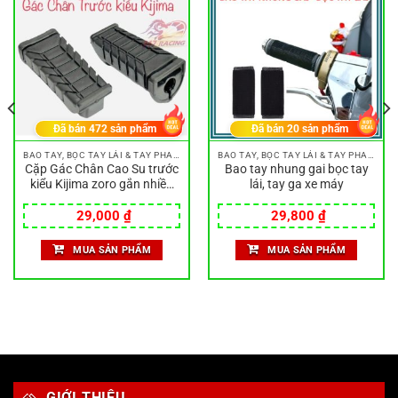
Đã bán
472
sản phẩm
Đã bán
20
sản phẩm
BAO TAY, BỌC TAY LÁI & TAY PHANH
BAO TAY, BỌC TAY LÁI & TAY PHANH
Cặp Gác Chân Cao Su trước
Bao tay nhung gai bọc tay
kiểu Kijima zoro gắn nhiều
lái, tay ga xe máy
loại xe máy Sirius Wave
Dream Fu Led …..
29,000
₫
29,800
₫
MUA SẢN PHẨM
MUA SẢN PHẨM
GIỚI THIỆU