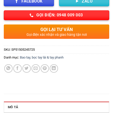
FACEBOOK
ZALO
GỌI ĐIỆN: 0948 009 003
GỌI LẠI TƯ VẤN
Gọi điện xác nhận và giao hàng tận nơi
SKU:
SP51505245725
Danh mục:
Bao tay, bọc tay lái & tay phanh
MÔ TẢ