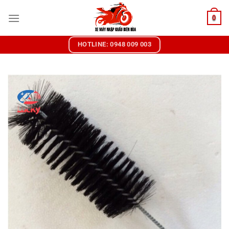
Chuyển
0
đến
nội
dung
HOTLINE: 0948 009 003