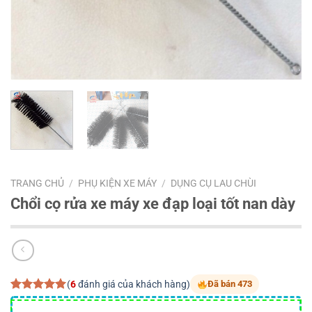
TRANG CHỦ
/
PHỤ KIỆN XE MÁY
/
DỤNG CỤ LAU CHÙI
Chổi cọ rửa xe máy xe đạp loại tốt nan dày
(
6
đánh giá của khách hàng)
Đã bán 473
5.00
6
trên 5
dựa trên