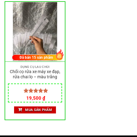
Đã bán
15
sản phẩm
DỤNG CỤ LAU CHÙI
Chổi cọ rửa xe máy xe đạp,
rửa chai lọ – màu trắng
Được xếp
19,500
₫
hạng
5.00
5 sao
MUA SẢN PHẨM