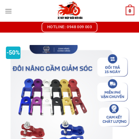
Chuyển
0
đến
nội
dung
HOTLINE: 0948 009 003
-50%