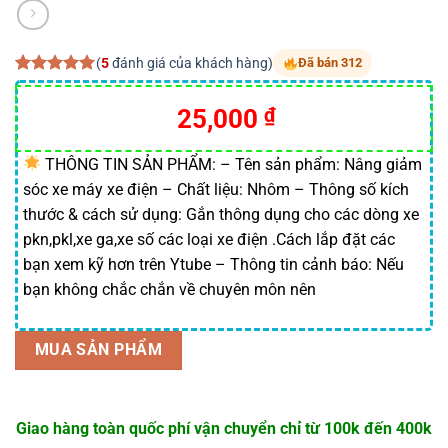
(
5
đánh giá của khách hàng)
Đã bán 312
5.00
5
trên 5
dựa trên
Giá
Giá
25,000
₫
đánh giá
gốc
hiện
là:
tại
THÔNG TIN SẢN PHẨM: – Tên sản phẩm: Nâng giảm
sóc xe máy xe điện – Chất liệu: Nhôm – Thông số kích
50,000 ₫.
là:
thước & cách sử dụng: Gắn thông dụng cho các dòng xe
25,000 ₫.
pkn,pkl,xe ga,xe số các loại xe điện .Cách lắp đặt các
bạn xem kỹ hơn trên Ytube – Thông tin cảnh báo: Nếu
bạn không chắc chắn về chuyên môn nên
MUA SẢN PHẨM
Giao hàng toàn quốc phí vận chuyển chỉ từ 100k đến 400k