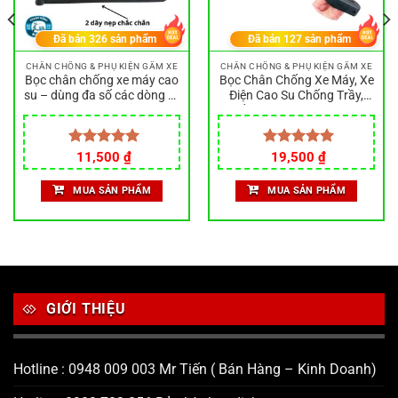
Đã bán
326
sản phẩm
Đã bán
127
sản phẩm
CHÂN CHỐNG & PHỤ KIỆN GẦM XE
CHÂN CHỐNG & PHỤ KIỆN GẦM XE
Bọc chân chống xe máy cao
Bọc Chân Chống Xe Máy, Xe
su – dùng đa số các dòng xe
Điện Cao Su Chống Trầy,
khác nhau
Chống Trượt dùng cho mọi
loại xe – đai sơn tĩnh điện
Được xếp
11,500
₫
Được xếp
19,500
₫
hạng
5.00
hạng
5.00
5 sao
5 sao
MUA SẢN PHẨM
MUA SẢN PHẨM
GIỚI THIỆU
Hotline : 0948 009 003 Mr Tiến ( Bán Hàng – Kinh Doanh)