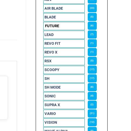
AIR BLADE
(23)
BLADE
(5)
FUTURE
(6)
LEAD
(7)
REVO FIT
(1)
REVO X
(1)
RSX
(5)
SCOOPY
(17)
SH
(17)
SH MODE
(8)
SONIC
(4)
SUPRA X
(2)
VARIO
(21)
VISION
(12)
(9)