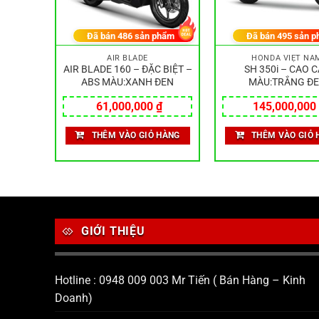
hẩm
Đã bán
486
sản phẩm
Đã bán
495
sản p
M
AIR BLADE
HONDA VIỆT NA
 CẤP –
AIR BLADE 160 – ĐẶC BIỆT –
SH 350i – CAO 
Ỏ ĐEN
ABS MÀU:XANH ĐEN
MÀU:TRẮNG Đ
₫
61,000,000
₫
145,000,000
HÀNG
THÊM VÀO GIỎ HÀNG
THÊM VÀO GIỎ 
GIỚI THIỆU
Hotline : 0948 009 003 Mr Tiến ( Bán Hàng – Kinh
Doanh)