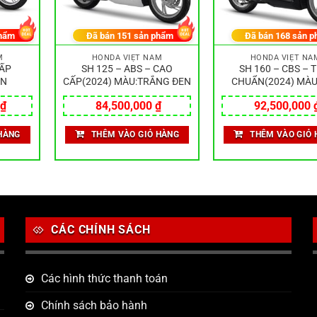
hẩm
Đã bán
151
sản phẩm
Đã bán
168
sản p
M
HONDA VIỆT NAM
HONDA VIỆT NA
CẤP
SH 125 – ABS – CAO
SH 160 – CBS – T
EN
CẤP(2024) MÀU:TRẮNG ĐEN
CHUẨN(2024) MÀU
₫
84,500,000
₫
92,500,000
HÀNG
THÊM VÀO GIỎ HÀNG
THÊM VÀO GIỎ 
CÁC CHÍNH SÁCH
Các hình thức thanh toán
Chính sách bảo hành