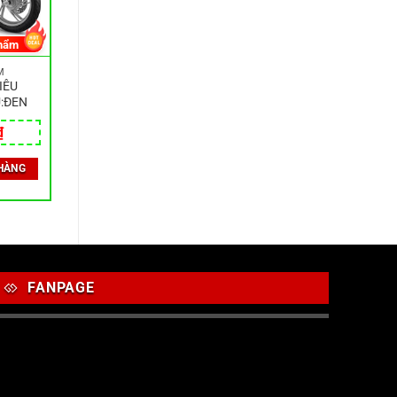
hẩm
M
IÊU
:ĐEN
₫
HÀNG
FANPAGE