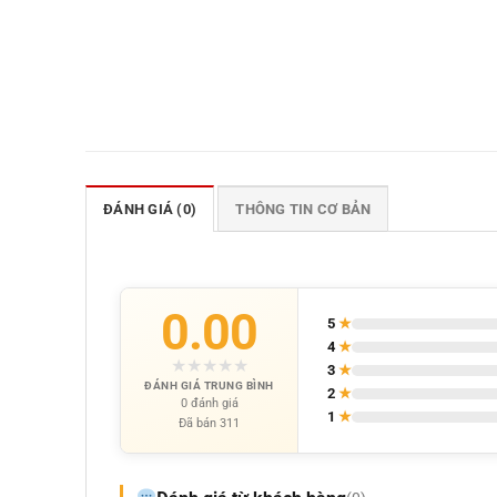
ĐÁNH GIÁ (0)
THÔNG TIN CƠ BẢN
0.00
5
★
4
★
★
★
★
★
★
3
★
ĐÁNH GIÁ TRUNG BÌNH
2
★
0 đánh giá
1
★
Đã bán 311