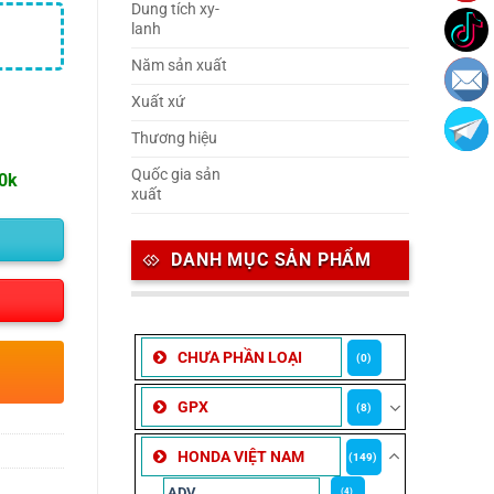
Dung tích xy-
lanh
Năm sản xuất
Xuất xứ
Thương hiệu
Quốc gia sản
00k
xuất
DANH MỤC SẢN PHẨM
CHƯA PHẦN LOẠI
(0)
GPX
(8)
HONDA VIỆT NAM
(149)
ADV
(4)