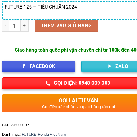
FUTURE 125 – TIÊU CHUẨN 2024
Số lượng
THÊM VÀO GIỎ HÀNG
Giao hàng toàn quốc phí vận chuyển chỉ từ 100k đến 4
FACEBOOK
ZALO
GỌI ĐIỆN: 0948 009 003
GỌI LẠI TƯ VẤN
Gọi điện xác nhận và giao hàng tận nơi
SKU:
SP000132
Danh mục:
FUTURE
,
Honda Việt Nam