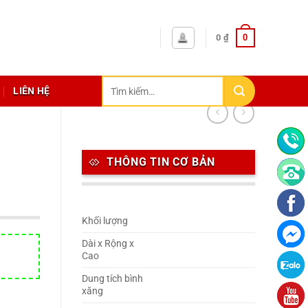
0
0
₫
Tìm
LIÊN HỆ
kiếm:
THÔNG TIN CƠ BẢN
Khối lượng
Dài x Rộng x
Cao
Dung tích bình
xăng