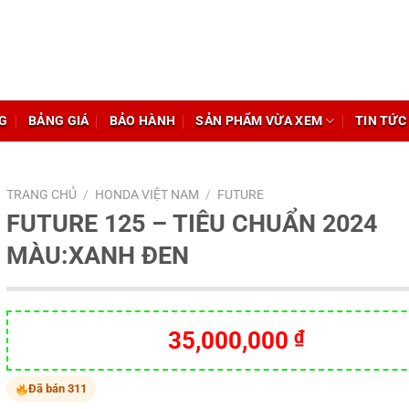
G
BẢNG GIÁ
BẢO HÀNH
SẢN PHẨM VỪA XEM
TIN TỨC
TRANG CHỦ
/
HONDA VIỆT NAM
/
FUTURE
FUTURE 125 – TIÊU CHUẨN 2024
MÀU:XANH ĐEN
35,000,000
₫
Đã bán 311