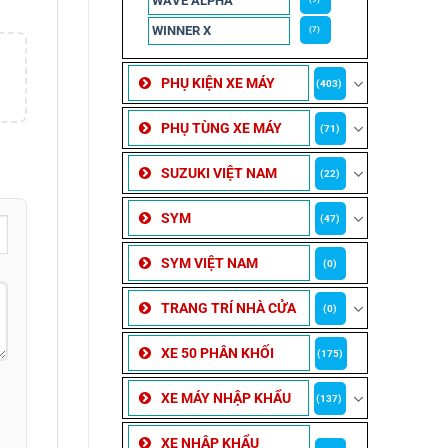
WAVE ALPHA
WINNER X
(7)
PHỤ KIỆN XE MÁY
(403)
PHỤ TÙNG XE MÁY
(71)
SUZUKI VIỆT NAM
(22)
SYM
(47)
SYM VIỆT NAM
(0)
TRANG TRÍ NHÀ CỬA
(0)
XE 50 PHÂN KHỐI
(175)
XE MÁY NHẬP KHẨU
(137)
XE NHẬP KHẨU