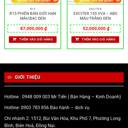
Đã bán
282
sản phẩm
Đã bán
249
sản phẩm
R15
EXCITER
R15 PHIÊN BẢN GIỚI HẠN
EXCITER 155 VVA – ABS
MÀU:BẠC ĐEN
MÀU:TRẮNG ĐEN
87,000,000
₫
52,000,000
₫
THÊM VÀO GIỎ HÀNG
THÊM VÀO GIỎ HÀNG
GIỚI THIỆU
Hotline : 0948 009 003 Mr Tiến ( Bán Hàng – Kinh Doanh)
Hotline: 0903 783 856 Bảo hành – dịch vụ
Chi nhánh 2: 1512, Bùi Văn Hòa, Khu Phố 7, Phường Long
Bình, Biên Hoà, Đồng Nai.