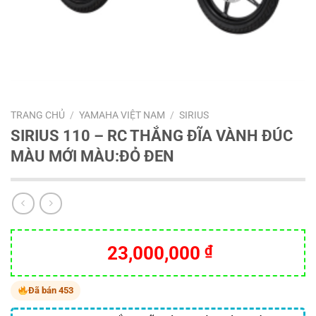
TRANG CHỦ
/
YAMAHA VIỆT NAM
/
SIRIUS
SIRIUS 110 – RC THẮNG ĐĨA VÀNH ĐÚC
MÀU MỚI MÀU:ĐỎ ĐEN
23,000,000
₫
Đã bán 453