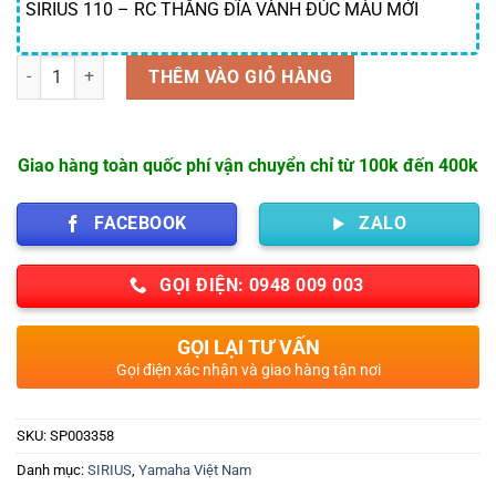
SIRIUS 110 – RC THẮNG ĐĨA VÀNH ĐÚC MÀU MỚI
Số lượng
THÊM VÀO GIỎ HÀNG
Giao hàng toàn quốc phí vận chuyển chỉ từ 100k đến 400k
FACEBOOK
ZALO
GỌI ĐIỆN: 0948 009 003
GỌI LẠI TƯ VẤN
Gọi điện xác nhận và giao hàng tận nơi
SKU:
SP003358
Danh mục:
SIRIUS
,
Yamaha Việt Nam