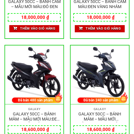
GALAXY 50CC – BÁNH CĂM
GALAXY 50CC – BÁNH CĂM
– MẪU MỚI MÀU:ĐỎ ĐEN
MÀU:ĐEN VÀNG NHÁM
18,000,000
₫
18,000,000
₫
THÊM VÀO GIỎ HÀNG
THÊM VÀO GIỎ HÀNG
Đã bán
480
sản phẩm
Đã bán
240
sản phẩm
GALAXY
GALAXY
GALAXY 50CC – BÁNH
GALAXY 50CC – BÁNH
MÂM – MẪU MỚI MÀU:ĐEN
MÂM – MẪU MỚI
ĐỎ NHÁM
MÀU:XANH ĐEN NHÁM
18,600,000
₫
18,600,000
₫