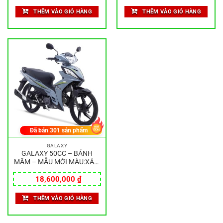
THÊM VÀO GIỎ HÀNG
THÊM VÀO GIỎ HÀNG
Đã bán
301
sản phẩm
GALAXY
GALAXY 50CC – BÁNH
MÂM – MẪU MỚI MÀU:XÁM
ĐEN
18,600,000
₫
THÊM VÀO GIỎ HÀNG