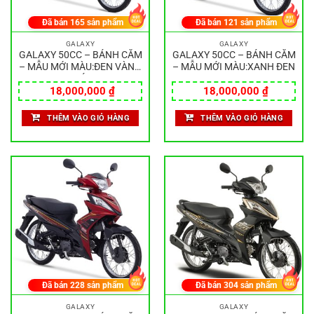
Đã bán
165
sản phẩm
Đã bán
121
sản phẩm
GALAXY
GALAXY
GALAXY 50CC – BÁNH CĂM
GALAXY 50CC – BÁNH CĂM
– MẪU MỚI MÀU:ĐEN VÀNG
– MẪU MỚI MÀU:XANH ĐEN
NHÁM
18,000,000
₫
18,000,000
₫
THÊM VÀO GIỎ HÀNG
THÊM VÀO GIỎ HÀNG
Đã bán
228
sản phẩm
Đã bán
304
sản phẩm
GALAXY
GALAXY