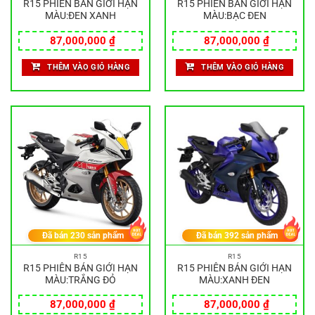
R15 PHIÊN BẢN GIỚI HẠN
R15 PHIÊN BẢN GIỚI HẠN
MÀU:ĐEN XANH
MÀU:BẠC ĐEN
87,000,000
₫
87,000,000
₫
THÊM VÀO GIỎ HÀNG
THÊM VÀO GIỎ HÀNG
Đã bán
230
sản phẩm
Đã bán
392
sản phẩm
R15
R15
R15 PHIÊN BẢN GIỚI HẠN
R15 PHIÊN BẢN GIỚI HẠN
MÀU:TRẮNG ĐỎ
MÀU:XANH ĐEN
87,000,000
₫
87,000,000
₫