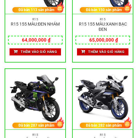
Đã bán
113
sản phẩm
Đã bán
150
sản phẩm
R15
R15
R15 155 MÀU:ĐEN NHÁM
R15 155 MÀU:XANH BẠC
ĐEN
64,000,000
₫
65,000,000
₫
THÊM VÀO GIỎ HÀNG
THÊM VÀO GIỎ HÀNG
Đã bán
287
sản phẩm
Đã bán
282
sản phẩm
R15
R15