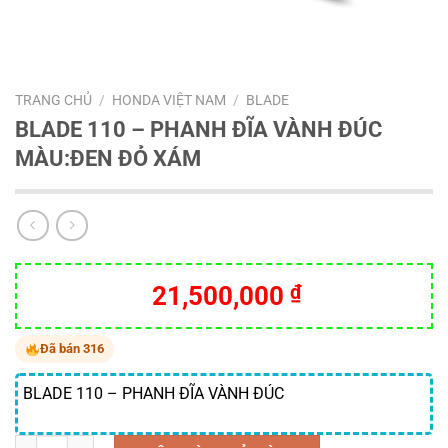
TRANG CHỦ
/
HONDA VIỆT NAM
/
BLADE
BLADE 110 – PHANH ĐĨA VÀNH ĐÚC
MÀU:ĐEN ĐỎ XÁM
21,500,000
₫
Đã bán 316
BLADE 110 – PHANH ĐĨA VÀNH ĐÚC
Số lượng