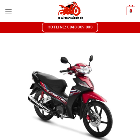
Chuyển
0
đến
nội
dung
HOTLINE: 0948 009 003