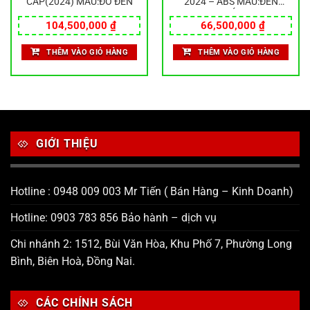
CẤP(2024) MÀU:ĐỎ ĐEN
2024 – ABS MÀU:ĐEN
NHÁM
104,500,000
₫
66,500,000
₫
THÊM VÀO GIỎ HÀNG
THÊM VÀO GIỎ HÀNG
GIỚI THIỆU
Hotline : 0948 009 003 Mr Tiến ( Bán Hàng – Kinh Doanh)
Hotline: 0903 783 856 Bảo hành – dịch vụ
Chi nhánh 2: 1512, Bùi Văn Hòa, Khu Phố 7, Phường Long
Bình, Biên Hoà, Đồng Nai.
CÁC CHÍNH SÁCH