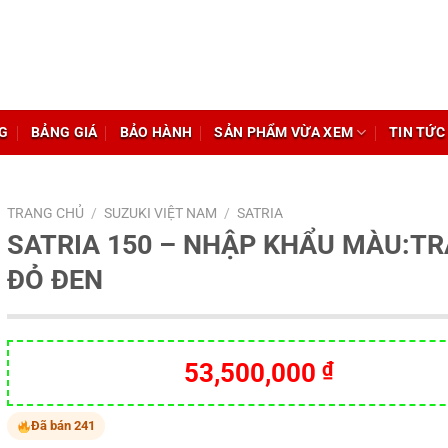
G
BẢNG GIÁ
BẢO HÀNH
SẢN PHẨM VỪA XEM
TIN TỨC
TRANG CHỦ
/
SUZUKI VIỆT NAM
/
SATRIA
SATRIA 150 – NHẬP KHẨU MÀU:T
ĐỎ ĐEN
53,500,000
₫
Đã bán 241