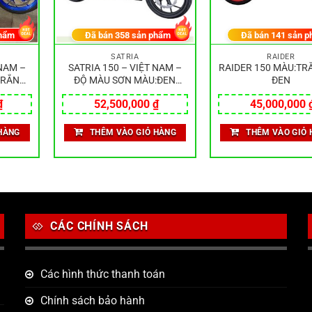
hẩm
Đã bán
358
sản phẩm
Đã bán
141
sản p
SATRIA
RAIDER
 NAM –
SATRIA 150 – VIỆT NAM –
RAIDER 150 MÀU:TR
TRẮNG
ĐỘ MÀU SƠN MÀU:ĐEN
ĐEN
VÀNG
₫
52,500,000
₫
45,000,000
HÀNG
THÊM VÀO GIỎ HÀNG
THÊM VÀO GIỎ 
CÁC CHÍNH SÁCH
Các hình thức thanh toán
Chính sách bảo hành