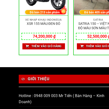
hẩm
Đã bán
213
sản phẩm
Đã bán
405
sản p
XE NHẬP KHẨU INDONESIA
SATRIA
 NAM
XSR 155 MÀU:ĐEN ĐỎ
SATRIA 150 – VIỆT
ĐEN
ĐỘ MÀU SƠN MÀU:
XANH ĐEN
₫
74,200,000
₫
52,500,000
HÀNG
THÊM VÀO GIỎ HÀNG
THÊM VÀO GIỎ 
GIỚI THIỆU
Hotline : 0948 009 003 Mr Tiến ( Bán Hàng – Kinh
Doanh)