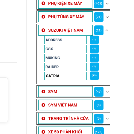
PHỤ KIỆN XE MÁY
(403)
PHỤ TÙNG XE MÁY
(71)
SUZUKI VIỆT NAM
(22)
ADDRESS
(1)
GSX
(3)
MXKING
(1)
RAIDER
(2)
SATRIA
(15)
SYM
(47)
SYM VIỆT NAM
(0)
TRANG TRÍ NHÀ CỬA
(0)
XE 50 PHÂN KHỐI
(175)