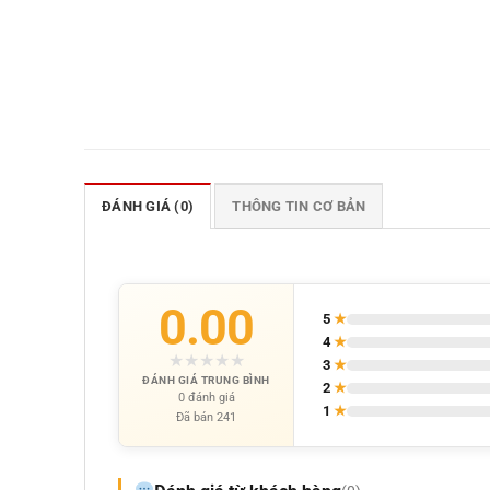
ĐÁNH GIÁ (0)
THÔNG TIN CƠ BẢN
0.00
5
★
4
★
★
★
★
★
★
3
★
ĐÁNH GIÁ TRUNG BÌNH
2
★
0 đánh giá
1
★
Đã bán 241