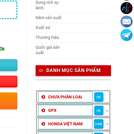
Dung tích xy-
lanh
Năm sản xuất
Xuất xứ
Thương hiệu
Quốc gia sản
00k
xuất
DANH MỤC SẢN PHẨM
CHƯA PHẦN LOẠI
(0)
GPX
(8)
HONDA VIỆT NAM
(149)