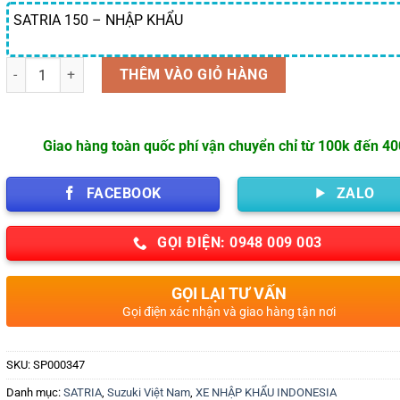
SATRIA 150 – NHẬP KHẨU
Số lượng
THÊM VÀO GIỎ HÀNG
Giao hàng toàn quốc phí vận chuyển chỉ từ 100k đến 4
FACEBOOK
ZALO
GỌI ĐIỆN: 0948 009 003
GỌI LẠI TƯ VẤN
Gọi điện xác nhận và giao hàng tận nơi
SKU:
SP000347
Danh mục:
SATRIA
,
Suzuki Việt Nam
,
XE NHẬP KHẨU INDONESIA