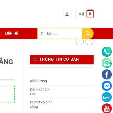
0
0
₫
Tìm
LIÊN HỆ
kiếm:
THÔNG TIN CƠ BẢN
RẮNG
Khối lượng
Dài x Rộng x
Cao
Dung tích bình
xăng