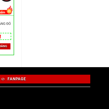
hẩm
ẮNG ĐỎ
₫
HÀNG
FANPAGE