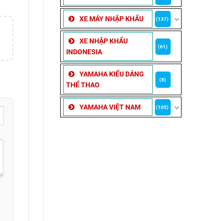
XE MÁY NHẬP KHẨU
(137)
XE NHẬP KHẨU
(61)
INDONESIA
YAMAHA KIỂU DÁNG
(8)
THỂ THAO
YAMAHA VIỆT NAM
(105)