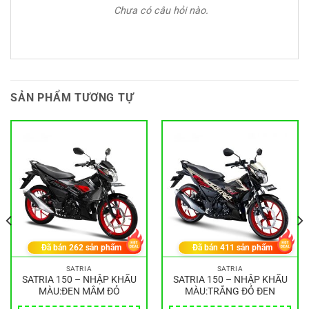
Chưa có câu hỏi nào.
SẢN PHẨM TƯƠNG TỰ
Đã bán
262
sản phẩm
Đã bán
411
sản phẩm
SATRIA
SATRIA
SATRIA 150 – NHẬP KHẨU
SATRIA 150 – NHẬP KHẨU
MÀU:ĐEN MÂM ĐỎ
MÀU:TRẮNG ĐỎ ĐEN