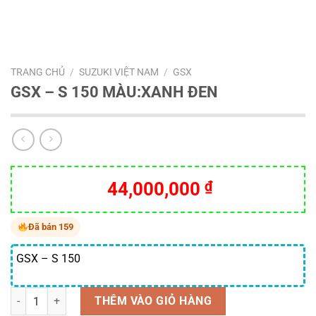
TRANG CHỦ
/
SUZUKI VIỆT NAM
/
GSX
GSX – S 150 MÀU:XANH ĐEN
44,000,000
₫
Đã bán 159
GSX – S 150
Số lượng
THÊM VÀO GIỎ HÀNG